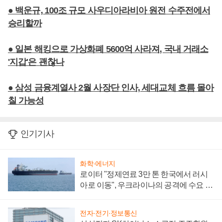
● 백운규, 100조 규모 사우디아라비아 원전 수주전에서
승리할까
● 일본 해킹으로 가상화폐 5600억 사라져, 국내 거래소
'지갑'은 괜찮나
● 삼성 금융계열사 2월 사장단 인사, 세대교체 흐름 몰아
칠 가능성
인기기사
화학·에너지
로이터 "정제연료 3만 톤 한국에서 러시
아로 이동", 우크라이나의 공격에 수요 늘
어
전자·전기·정보통신