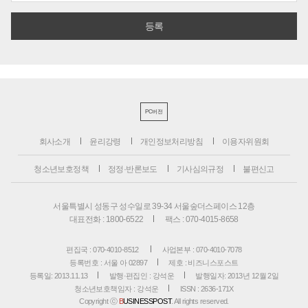
PC버전
회사소개
윤리강령
개인정보처리방침
이용자위원회
청소년보호정책
정정·반론보도
기사심의규정
불편신고
서울특별시 성동구 성수일로 39-34 서울숲더스페이스 12층
대표전화 : 1800-6522
팩스 : 070-4015-8658
편집국 : 070-4010-8512
사업본부 : 070-4010-7078
등록번호 : 서울 아 02897
제호 : 비즈니스포스트
등록일: 2013.11.13
발행·편집인 : 강석운
발행일자: 2013년 12월 2일
청소년보호책임자 : 강석운
ISSN : 2636-171X
Copyright ⓒ
B
USINESSPOST
. All rights reserved.