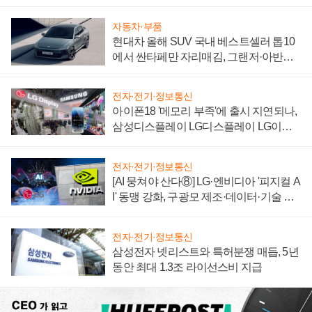
자동차·부품
현대차 올해 SUV 국내 베스트셀러 톱10
에서 싼타페만 자리매김, 그랜저·아반떼
'세단 쌍끌이'로 내수 방어
전자·전기·정보통신
아이폰18 '메모리 부족'에 출시 지연되나,
삼성디스플레이 LG디스플레이 LG이노
텍 '탈애플' 수익 다각화 속도
전자·전기·정보통신
[AI 뭉쳐야 산다⑧] LG·엔비디아 '피지컬 A
I' 동맹 강화, 구광모 제조·데이터·기술 결
집해 종합 로보틱스 기업으로
전자·전기·정보통신
삼성전자 넷리스트와 특허분쟁 매듭, 5년
동안 최대 1.3조 라이선스비 지급