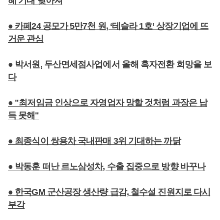
혜 기대 낮아져
● 카페24 공모가 5만7천 원, ‘테슬라 1호’ 상장기업에 뜨
거운 관심
● 박서원, 두산면세점사업에서 올해 흑자전환 희망을 보
다
● "최저임금 인상으로 자영업자 망할 것처럼 과장은 납
득 못해"
● 최종식이 쌍용차 국내판매 3위 기대하는 까닭
● 박동훈 떠난 르노삼성차, 수출 집중으로 방향 바꾸나
● 한국GM 군산공장 생산량 급감, 철수설 진원지로 다시
부각