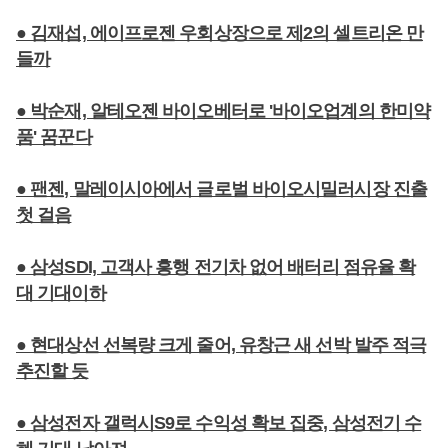
● 김재섭, 에이프로젠 우회상장으로 제2의 셀트리온 만
들까
● 박순재, 알테오젠 바이오베터로 '바이오업계의 한미약
품' 꿈꾼다
● 팬젠, 말레이시아에서 글로벌 바이오시밀러시장 진출
첫 걸음
● 삼성SDI, 고객사 흥행 전기차 없어 배터리 점유율 확
대 기대이하
● 현대상선 선복량 크게 줄어, 유창근 새 선박 발주 적극
추진할 듯
● 삼성전자 갤럭시S9로 수익성 확보 집중, 삼성전기 수