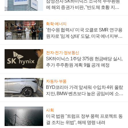
삼성전자 SK하이닉스 소극적 주주환원
에 해외 증권가 비판, "반도체 호황 지속
성 의문"
화학·에너지
'한수원 협력사' 미국 오클로 SMR 연구용
원자로 '임계 상태' 도달, 미국 에너지부
"중요한 이정표"
전자·전기·정보통신
SK하이닉스 1주당 375원 현금배당 실시,
추가 주주환원 계획 9월 공개 예정
자동차·부품
BYD코리아 가격 앞세워 수입차 4위 올랐
지만, BMW·벤츠보다 높은 공임비에 소비
자 불만 폭발
사회
미국 법원 "트럼프 정부 풍력 프로젝트 동
결 조치는 위법", 해제 명령 내려