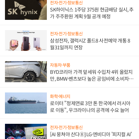
전자·전기·정보통신
SK하이닉스 1주당 375원 현금배당 실시, 추
가 주주환원 계획 9월 공개 예정
전자·전기·정보통신
삼성전자, 갤럭시Z 폴드8 사전예약 개통 8
월31일까지 연장
자동차·부품
BYD코리아 가격 앞세워 수입차 4위 올랐지
만, BMW·벤츠보다 높은 공임비에 소비자
불만 폭발
화학·에너지
로이터 "정제연료 3만 톤 한국에서 러시아
로 이동", 우크라이나의 공격에 수요 늘어
전자·전기·정보통신
[AI 뭉쳐야 산다⑧] LG·엔비디아 '피지컬 AI'