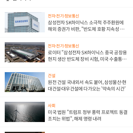
전자·전기·정보통신
삼성전자 SK하이닉스 소극적 주주환원에
해외 증권가 비판, "반도체 호황 지속성 의
문"
전자·전기·정보통신
로이터 "삼성전자 SK하이닉스 중국 공장용
현지 생산 반도체 장비 시험, 미국 수출통제
대비"
건설
원전 건설 국내외서 속도 붙어, 삼성물산·현
대건설·대우건설에 다가오는 '약속의 시간'
사회
미국 법원 "트럼프 정부 풍력 프로젝트 동결
조치는 위법", 해제 명령 내려