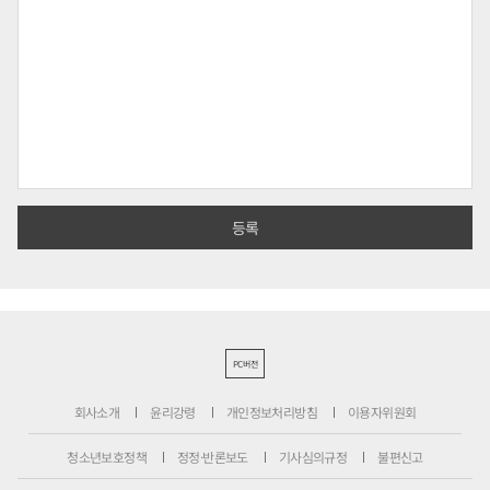
PC버전
회사소개
윤리강령
개인정보처리방침
이용자위원회
청소년보호정책
정정·반론보도
기사심의규정
불편신고