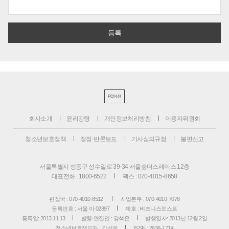
PC버전
회사소개
윤리강령
개인정보처리방침
이용자위원회
청소년보호정책
정정·반론보도
기사심의규정
불편신고
서울특별시 성동구 성수일로 39-34 서울숲더스페이스 12층
대표전화 : 1800-6522
팩스 : 070-4015-8658
편집국 : 070-4010-8512
사업본부 : 070-4010-7078
등록번호 : 서울 아 02897
제호 : 비즈니스포스트
등록일: 2013.11.13
발행·편집인 : 강석운
발행일자: 2013년 12월 2일
청소년보호책임자 : 강석운
ISSN : 2636-171X