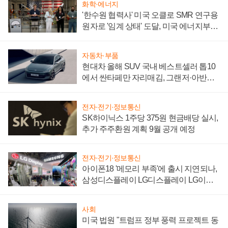
화학·에너지
'한수원 협력사' 미국 오클로 SMR 연구용
원자로 '임계 상태' 도달, 미국 에너지부
"중요한 이정표"
자동차·부품
현대차 올해 SUV 국내 베스트셀러 톱10
에서 싼타페만 자리매김, 그랜저·아반떼
'세단 쌍끌이'로 내수 방어
전자·전기·정보통신
SK하이닉스 1주당 375원 현금배당 실시,
추가 주주환원 계획 9월 공개 예정
전자·전기·정보통신
아이폰18 '메모리 부족'에 출시 지연되나,
삼성디스플레이 LG디스플레이 LG이노
텍 '탈애플' 수익 다각화 속도
사회
미국 법원 "트럼프 정부 풍력 프로젝트 동