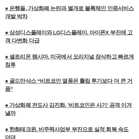
● 은행들, 가상화폐 논란과 별개로 블록체인 인증서비스
개발 박차
● 삼성디스플레이와 LG디스플레이, 아이폰X 부진에 고
객 다변화 다급
● 셀트리온 램시마, 미국에서 오리지널 잠식하고 빠르게
침투
● 골드만삭스 “비트코인 열풍은 튤립 투기보다 더 큰 거
품”
● 가상화폐 전도사 김진화, '비트코인은 사기' 공격 이겨
낼까
● 한화테크윈, 비주력사업부 부진으로 실적 회복 속도
더뎌