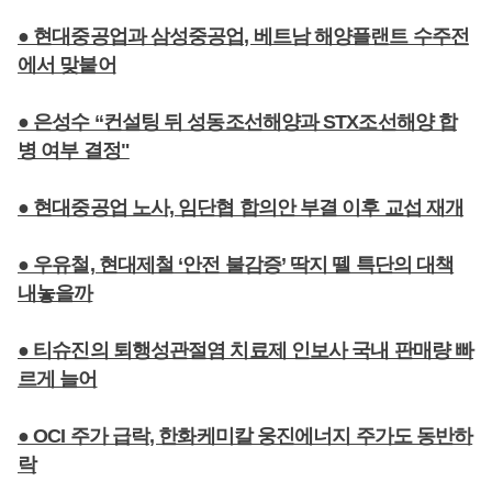
● 현대중공업과 삼성중공업, 베트남 해양플랜트 수주전
에서 맞붙어
● 은성수 “컨설팅 뒤 성동조선해양과 STX조선해양 합
병 여부 결정"
● 현대중공업 노사, 임단협 합의안 부결 이후 교섭 재개
● 우유철, 현대제철 ‘안전 불감증’ 딱지 뗄 특단의 대책
내놓을까
● 티슈진의 퇴행성관절염 치료제 인보사 국내 판매량 빠
르게 늘어
● OCI 주가 급락, 한화케미칼 웅진에너지 주가도 동반하
락