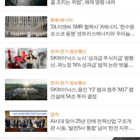
결 조치는 위법", 해제 명령 내려
화학·에너지
'DL이앤씨 SMR 협력사' X에너지, '한수원
포스코 동맹' 센트러스에너지와 우라늄
계약 체결
전자·전기·정보통신
SK하이닉스 노사 '성과급 주식지급' 평행
선, 곽노정 'N% 성과급' 법적 논란 벗을지
주목
전자·전기·정보통신
SK하이닉스, 용인 'Y2' 팹과 청주 'M17' 팹
건설에 54조 투자 결정
정치
AI시대 맞아 25년 만에 전력산업 구조개
편 시동, '발전5사 통합' 넘어 '한전 지주사'
재편론도