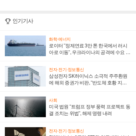
인기기사
화학·에너지
로이터 "정제연료 3만 톤 한국에서 러시
아로 이동", 우크라이나의 공격에 수요 늘
어
전자·전기·정보통신
삼성전자 SK하이닉스 소극적 주주환원
에 해외 증권가 비판, "반도체 호황 지속
성 의문"
사회
미국 법원 "트럼프 정부 풍력 프로젝트 동
결 조치는 위법", 해제 명령 내려
전자·전기·정보통신