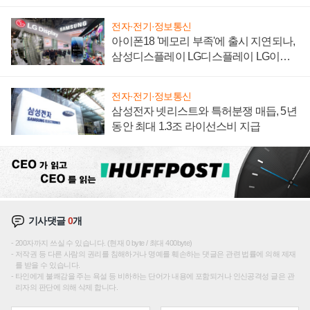
집해 종합 로보틱스 기업으로
전자·전기·정보통신
아이폰18 '메모리 부족'에 출시 지연되나,
삼성디스플레이 LG디스플레이 LG이노
텍 '탈애플' 수익 다각화 속도
전자·전기·정보통신
삼성전자 넷리스트와 특허분쟁 매듭, 5년
동안 최대 1.3조 라이선스비 지급
기사댓글
0
개
200자까지 쓰실 수 있습니다. (현재 0 byte / 최대 400byte)
저작권 등 다른 사람의 권리를 침해하거나 명예를 훼손하는 댓글은 관련 법률에 의해 제재
를 받을 수 있습니다.
타인에게 불쾌감을 주는 욕설 등 비하하는 단어가 내용에 포함되거나 인신공격성 글은 관
리자의 판단에 의해 삭제 합니다.