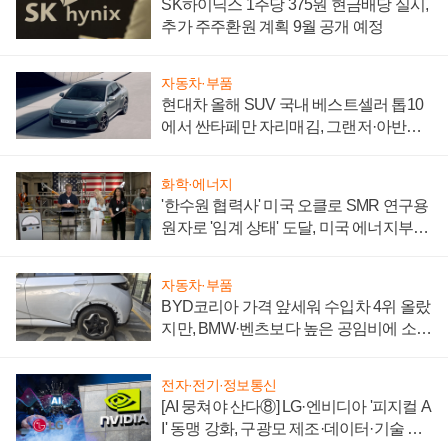
SK하이닉스 1주당 375원 현금배당 실시,
추가 주주환원 계획 9월 공개 예정
자동차·부품
현대차 올해 SUV 국내 베스트셀러 톱10
에서 싼타페만 자리매김, 그랜저·아반떼
'세단 쌍끌이'로 내수 방어
화학·에너지
'한수원 협력사' 미국 오클로 SMR 연구용
원자로 '임계 상태' 도달, 미국 에너지부
"중요한 이정표"
자동차·부품
BYD코리아 가격 앞세워 수입차 4위 올랐
지만, BMW·벤츠보다 높은 공임비에 소비
자 불만 폭발
전자·전기·정보통신
[AI 뭉쳐야 산다⑧] LG·엔비디아 '피지컬 A
I' 동맹 강화, 구광모 제조·데이터·기술 결