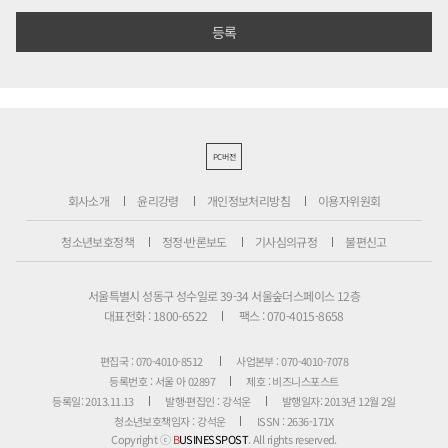
PC버전
회사소개
윤리강령
개인정보처리방침
이용자위원회
청소년보호정책
정정·반론보도
기사심의규정
불편신고
서울특별시 성동구 성수일로 39-34 서울숲더스페이스 12층
대표전화 : 1800-6522
팩스 : 070-4015-8658
편집국 : 070-4010-8512
사업본부 : 070-4010-7078
등록번호 : 서울 아 02897
제호 : 비즈니스포스트
등록일: 2013.11.13
발행·편집인 : 강석운
발행일자: 2013년 12월 2일
청소년보호책임자 : 강석운
ISSN : 2636-171X
Copyright ⓒ
B
USINESSPOST
. All rights reserved.