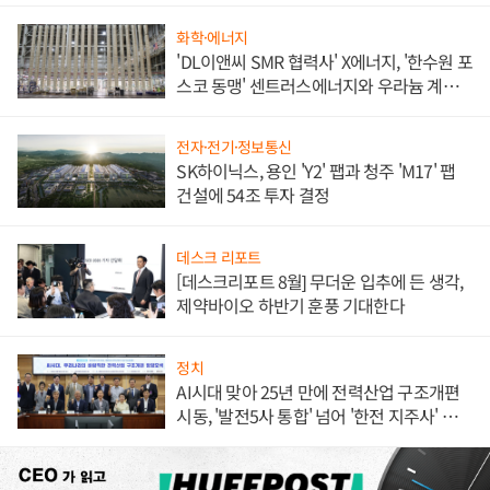
화학·에너지
'DL이앤씨 SMR 협력사' X에너지, '한수원 포
스코 동맹' 센트러스에너지와 우라늄 계약
체결
전자·전기·정보통신
SK하이닉스, 용인 'Y2' 팹과 청주 'M17' 팹
건설에 54조 투자 결정
데스크 리포트
[데스크리포트 8월] 무더운 입추에 든 생각,
제약바이오 하반기 훈풍 기대한다
정치
AI시대 맞아 25년 만에 전력산업 구조개편
시동, '발전5사 통합' 넘어 '한전 지주사' 재편
론도