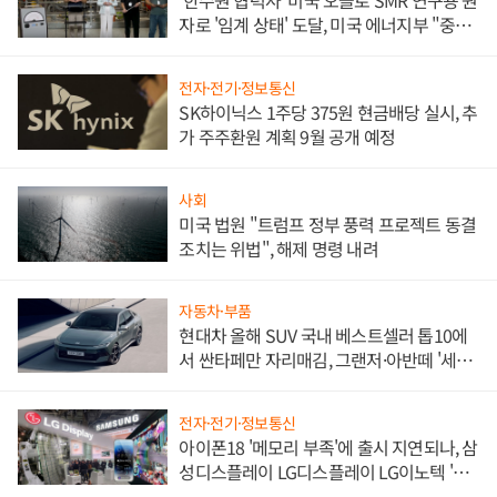
'한수원 협력사' 미국 오클로 SMR 연구용 원
자로 '임계 상태' 도달, 미국 에너지부 "중요
한 이정표"
전자·전기·정보통신
SK하이닉스 1주당 375원 현금배당 실시, 추
가 주주환원 계획 9월 공개 예정
사회
미국 법원 "트럼프 정부 풍력 프로젝트 동결
조치는 위법", 해제 명령 내려
자동차·부품
현대차 올해 SUV 국내 베스트셀러 톱10에
서 싼타페만 자리매김, 그랜저·아반떼 '세단
쌍끌이'로 내수 방어
전자·전기·정보통신
아이폰18 '메모리 부족'에 출시 지연되나, 삼
성디스플레이 LG디스플레이 LG이노텍 '탈
애플' 수익 다각화 속도