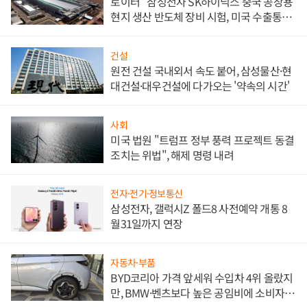
로이터 "삼성전자 SK하이닉스 중국 공장용
현지 생산 반도체 장비 시험, 미국 수출통제
대비"
건설
원전 건설 국내외서 속도 붙어, 삼성물산·현
대건설·대우건설에 다가오는 '약속의 시간'
사회
미국 법원 "트럼프 정부 풍력 프로젝트 동결
조치는 위법", 해제 명령 내려
전자·전기·정보통신
삼성전자, 갤럭시Z 폴드8 사전예약 개통 8
월31일까지 연장
자동차·부품
BYD코리아 가격 앞세워 수입차 4위 올랐지
만, BMW·벤츠보다 높은 공임비에 소비자