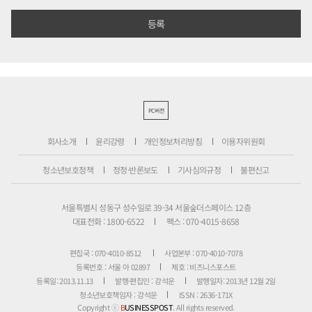
PC버전
회사소개
윤리강령
개인정보처리방침
이용자위원회
청소년보호정책
정정·반론보도
기사심의규정
불편신고
서울특별시 성동구 성수일로 39-34 서울숲더스페이스 12층
대표전화 : 1800-6522
팩스 : 070-4015-8658
편집국 : 070-4010-8512
사업본부 : 070-4010-7078
등록번호 : 서울 아 02897
제호 : 비즈니스포스트
등록일: 2013.11.13
발행·편집인 : 강석운
발행일자: 2013년 12월 2일
청소년보호책임자 : 강석운
ISSN : 2636-171X
Copyright ⓒ
B
USINESSPOST
. All rights reserved.