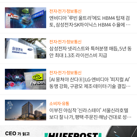
불만 폭발
전자·전기·정보통신
엔비디아 '루빈 울트라'에도 HBM4 탑재 검
토, 삼성전자·SK하이닉스 HBM4 수율에 주
도권 갈린다
전자·전기·정보통신
삼성전자 넷리스트와 특허분쟁 매듭, 5년 동
안 최대 1.3조 라이선스비 지급
전자·전기·정보통신
[AI 뭉쳐야 산다⑧] LG·엔비디아 '피지컬 AI'
동맹 강화, 구광모 제조·데이터·기술 결집
해 종합 로보틱스 기업으로
소비자·유통
이부진 야심작 '신라스테이' 서울신라호텔
보다 잘 나가, 평택·주문진·해남·건대로 성
장판 더 넓힌다