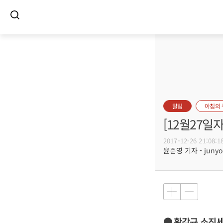
알림
아침의
[12월27일
2017-12-26 21:08:1
윤준영 기자 - junyou
● 황각규 소진세