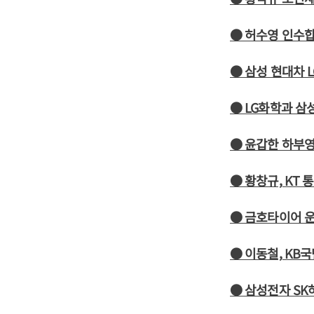
● 허수영 인수합
● 삼성 현대차 
● LG화학과 삼
● 윤갑한 하부영
● 황창규, KT
● 금호타이어 
● 이동철, KB
● 삼성전자 SK