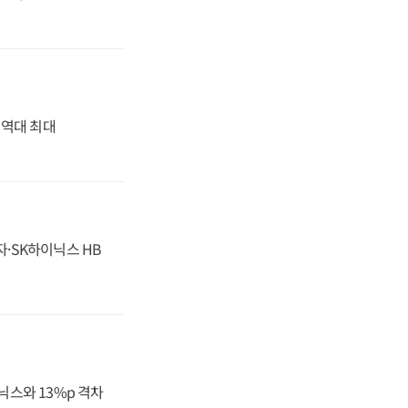
' 역대 최대
자·SK하이닉스 HB
닉스와 13%p 격차