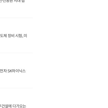
동빈·신동원 시대 협
도체 장비 시험, 미
성전자 SK하이닉스
대우건설에 다가오는