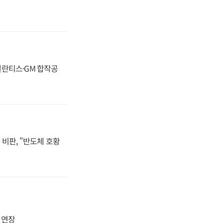
스텔란티스·GM 합작공
비판, "반도체 호황
지 연장