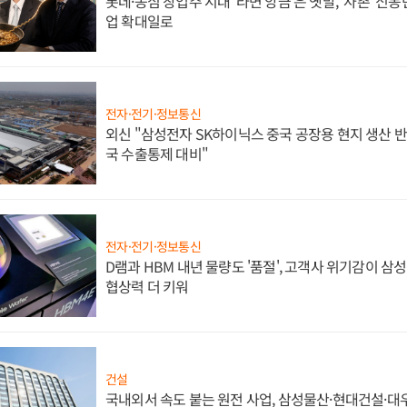
롯데·농심 창업주 시대 '라면 앙금'은 옛말, '사촌' 신
업 확대일로
전자·전기·정보통신
외신 "삼성전자 SK하이닉스 중국 공장용 현지 생산 반
국 수출통제 대비"
전자·전기·정보통신
D램과 HBM 내년 물량도 '품절', 고객사 위기감이 삼
협상력 더 키워
건설
국내외서 속도 붙는 원전 사업, 삼성물산·현대건설·