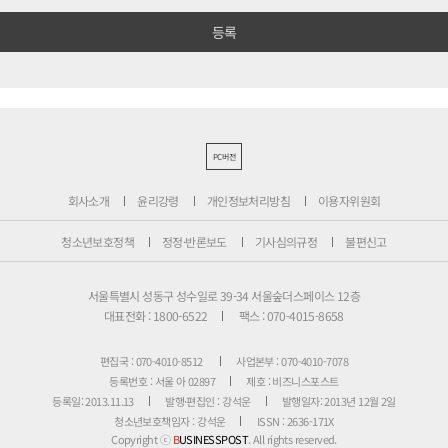
PC버전
회사소개
윤리강령
개인정보처리방침
이용자위원회
청소년보호정책
정정·반론보도
기사심의규정
불편신고
서울특별시 성동구 성수일로 39-34 서울숲더스페이스 12층
대표전화 : 1800-6522
팩스 : 070-4015-8658
편집국 : 070-4010-8512
사업본부 : 070-4010-7078
등록번호 : 서울 아 02897
제호 : 비즈니스포스트
등록일: 2013.11.13
발행·편집인 : 강석운
발행일자: 2013년 12월 2일
청소년보호책임자 : 강석운
ISSN : 2636-171X
Copyright ⓒ
B
USINESSPOST
. All rights reserved.