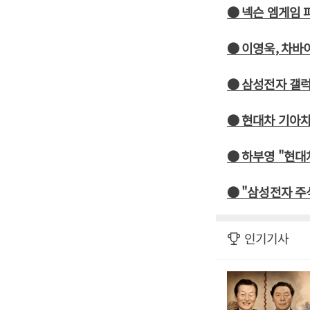
● 넥슨 엠게임
● 이영욱, 차바
● 삼성전자 갤럭
● 현대차 기아차
● 하부영 "현대
● "삼성전자 주
인기기사