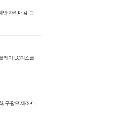
페만 자리매김, 그
스플레이 LG디스플
강화, 구광모 제조·데