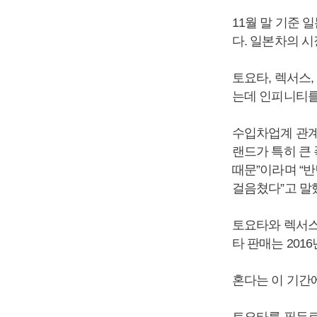
11월 말 기준 
다. 일본차의 시
토요타, 렉서스,
는데 인피니티를
수입차업계 관계
랜드가 특히 큰
때문”이라며 “
걸음쳤다”고 말
토요타와 렉서스는
타 판매는 2016
혼다는 이 기간에 
토요타를 필두로