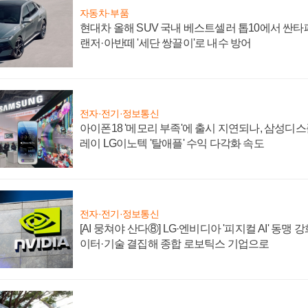
자동차·부품
현대차 올해 SUV 국내 베스트셀러 톱10에서 싼타
랜저·아반떼 '세단 쌍끌이'로 내수 방어
전자·전기·정보통신
아이폰18 '메모리 부족'에 출시 지연되나, 삼성디
레이 LG이노텍 '탈애플' 수익 다각화 속도
전자·전기·정보통신
[AI 뭉쳐야 산다⑧] LG·엔비디아 '피지컬 AI' 동맹 
이터·기술 결집해 종합 로보틱스 기업으로