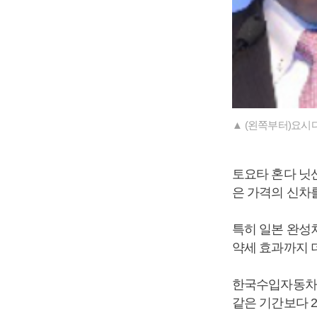
▲ (왼쪽부터)요시
토요타 혼다 닛
은 가격의 신차
특히 일본 완성
약세 효과까지 
한국수입자동차협
같은 기간보다 2