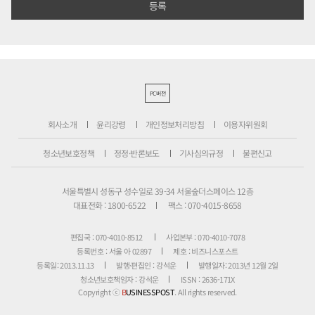
PC버전
회사소개
윤리강령
개인정보처리방침
이용자위원회
청소년보호정책
정정·반론보도
기사심의규정
불편신고
서울특별시 성동구 성수일로 39-34 서울숲더스페이스 12층
대표전화 : 1800-6522
팩스 : 070-4015-8658
편집국 : 070-4010-8512
사업본부 : 070-4010-7078
등록번호 : 서울 아 02897
제호 : 비즈니스포스트
등록일: 2013.11.13
발행·편집인 : 강석운
발행일자: 2013년 12월 2일
청소년보호책임자 : 강석운
ISSN : 2636-171X
Copyright ⓒ
B
USINESSPOST
. All rights reserved.