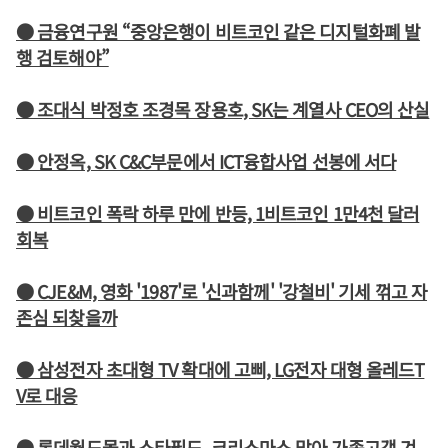
● 금융연구원 “중앙은행이 비트코인 같은 디지털화폐 발
행 검토해야”
● 조대식 박정호 조경목 장용호, SK는 계열사 CEO의 산실
● 안정옥, SK C&C부문에서 ICT융합사업 선봉에 서다
● 비트코인 폭락 하루 만에 반등, 1비트코인 1만4천 달러
회복
● CJE&M, 영화 '1987'로 '신과함께' '강철비' 기세 꺾고 자
존심 되찾을까
● 삼성전자 초대형 TV 확대에 고삐, LG전자 대형 올레드T
V로 대응
● 롯데월드몰과 스타필드, 크리스마스 맞아 가족고객 겨