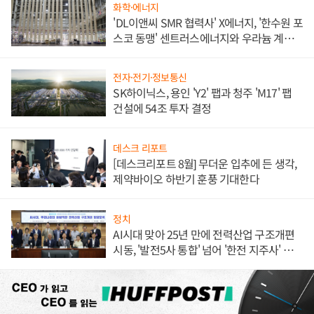
화학·에너지
'DL이앤씨 SMR 협력사' X에너지, '한수원 포
스코 동맹' 센트러스에너지와 우라늄 계약
체결
전자·전기·정보통신
SK하이닉스, 용인 'Y2' 팹과 청주 'M17' 팹
건설에 54조 투자 결정
데스크 리포트
[데스크리포트 8월] 무더운 입추에 든 생각,
제약바이오 하반기 훈풍 기대한다
정치
AI시대 맞아 25년 만에 전력산업 구조개편
시동, '발전5사 통합' 넘어 '한전 지주사' 재편
론도