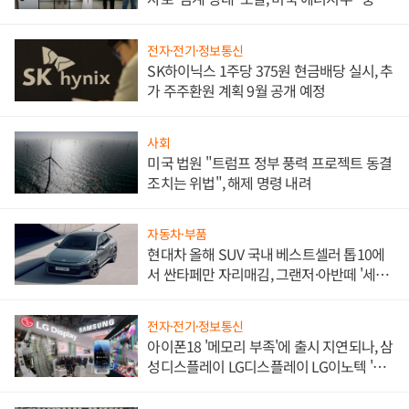
한 이정표"
전자·전기·정보통신
SK하이닉스 1주당 375원 현금배당 실시, 추
가 주주환원 계획 9월 공개 예정
사회
미국 법원 "트럼프 정부 풍력 프로젝트 동결
조치는 위법", 해제 명령 내려
자동차·부품
현대차 올해 SUV 국내 베스트셀러 톱10에
서 싼타페만 자리매김, 그랜저·아반떼 '세단
쌍끌이'로 내수 방어
전자·전기·정보통신
아이폰18 '메모리 부족'에 출시 지연되나, 삼
성디스플레이 LG디스플레이 LG이노텍 '탈
애플' 수익 다각화 속도