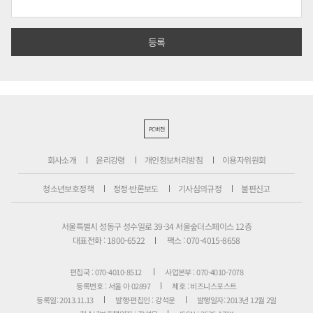
PC버전
회사소개
윤리강령
개인정보처리방침
이용자위원회
청소년보호정책
정정·반론보도
기사심의규정
불편신고
서울특별시 성동구 성수일로 39-34 서울숲더스페이스 12층
대표전화 : 1800-6522
팩스 : 070-4015-8658
편집국 : 070-4010-8512
사업본부 : 070-4010-7078
등록번호 : 서울 아 02897
제호 : 비즈니스포스트
등록일: 2013.11.13
발행·편집인 : 강석운
발행일자: 2013년 12월 2일