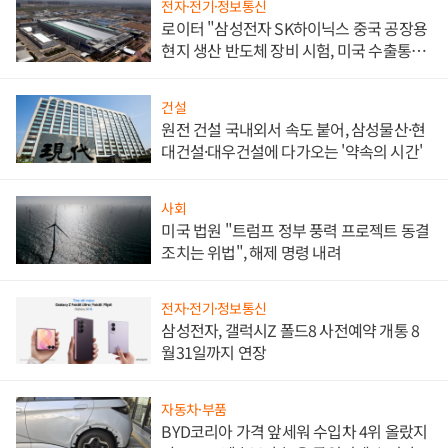
전자·전기·정보통신
로이터 "삼성전자 SK하이닉스 중국 공장용
현지 생산 반도체 장비 시험, 미국 수출통제
대비"
건설
원전 건설 국내외서 속도 붙어, 삼성물산·현
대건설·대우건설에 다가오는 '약속의 시간'
사회
미국 법원 "트럼프 정부 풍력 프로젝트 동결
조치는 위법", 해제 명령 내려
전자·전기·정보통신
삼성전자, 갤럭시Z 폴드8 사전예약 개통 8
월31일까지 연장
자동차·부품
BYD코리아 가격 앞세워 수입차 4위 올랐지