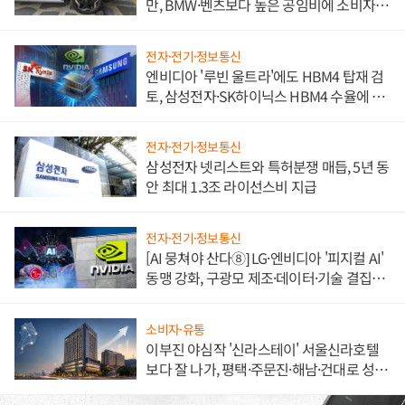
만, BMW·벤츠보다 높은 공임비에 소비자
불만 폭발
전자·전기·정보통신
엔비디아 '루빈 울트라'에도 HBM4 탑재 검
토, 삼성전자·SK하이닉스 HBM4 수율에 주
도권 갈린다
전자·전기·정보통신
삼성전자 넷리스트와 특허분쟁 매듭, 5년 동
안 최대 1.3조 라이선스비 지급
전자·전기·정보통신
[AI 뭉쳐야 산다⑧] LG·엔비디아 '피지컬 AI'
동맹 강화, 구광모 제조·데이터·기술 결집
해 종합 로보틱스 기업으로
소비자·유통
이부진 야심작 '신라스테이' 서울신라호텔
보다 잘 나가, 평택·주문진·해남·건대로 성
장판 더 넓힌다