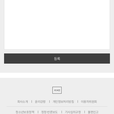
PC버전
회사소개
윤리강령
개인정보처리방침
이용자위원회
청소년보호정책
정정·반론보도
기사심의규정
불편신고