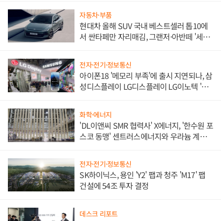
자동차·부품
현대차 올해 SUV 국내 베스트셀러 톱10에
서 싼타페만 자리매김, 그랜저·아반떼 '세단
쌍끌이'로 내수 방어
전자·전기·정보통신
아이폰18 '메모리 부족'에 출시 지연되나, 삼
성디스플레이 LG디스플레이 LG이노텍 '탈
애플' 수익 다각화 속도
화학·에너지
'DL이앤씨 SMR 협력사' X에너지, '한수원 포
스코 동맹' 센트러스에너지와 우라늄 계약
체결
전자·전기·정보통신
SK하이닉스, 용인 'Y2' 팹과 청주 'M17' 팹
건설에 54조 투자 결정
데스크 리포트