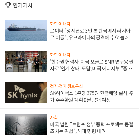
인기기사
화학·에너지
로이터 "정제연료 3만 톤 한국에서 러시아
로 이동", 우크라이나의 공격에 수요 늘어
화학·에너지
'한수원 협력사' 미국 오클로 SMR 연구용 원
자로 '임계 상태' 도달, 미국 에너지부 "중요
한 이정표"
전자·전기·정보통신
SK하이닉스 1주당 375원 현금배당 실시, 추
가 주주환원 계획 9월 공개 예정
사회
미국 법원 "트럼프 정부 풍력 프로젝트 동결
조치는 위법", 해제 명령 내려