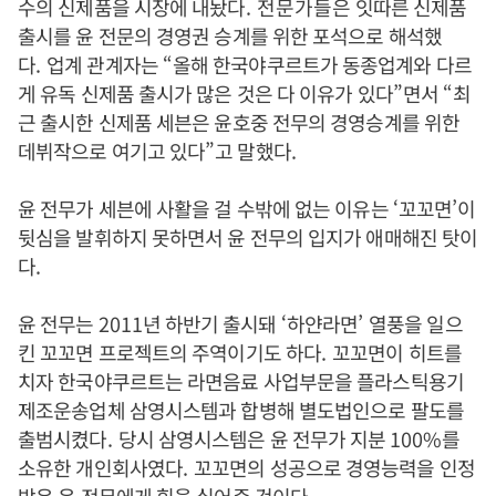
수의 신제품을 시장에 내놨다
. 전문가들은
잇따른 신제품
출시를 윤 전문의 경영권 승계를 위한 포석으로 해석했
다
.
업계 관계자는
“
올해 한국야쿠르트가 동종업계와 다르
게 유독 신제품 출시가 많은 것은 다 이유가 있다
”
면서
“
최
근 출시한 신제품 세븐은 윤호중 전무의 경영승계를 위한
데뷔작으로 여기고 있다
”
고 말했다
.
윤 전무가 세븐에 사활을 걸 수밖에 없는 이유는
‘
꼬꼬면
’
이
뒷심을 발휘하지 못하면서 윤 전무의 입지가 애매해진 탓이
다
.
윤 전무는
2011
년 하반기 출시돼
‘
하얀라면
’
열풍을 일으
킨 꼬꼬면 프로젝트의 주역이기도 하다
.
꼬꼬면이 히트를
치자 한국야쿠르트는 라면음료 사업부문을 플라스틱용기
제조운송업체 삼영시스템과 합병해 별도법인으로 팔도를
출범시켰다
.
당시 삼영시스템은 윤 전무가 지분
100%
를
소유한 개인회사였다
.
꼬꼬면의 성공으로 경영능력을 인정