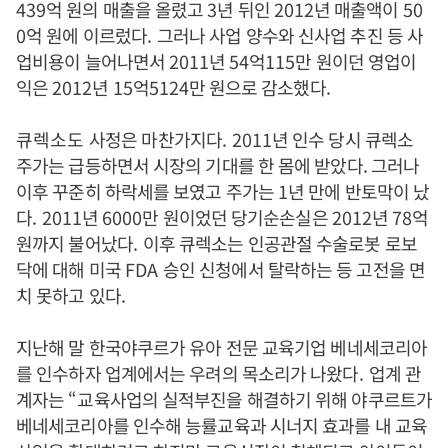
439
억 원의 매출을 올렸고
3
년 뒤인
2012
년 매출액이
50
0
억 원에 이르렀다
.
그러나 사업 양수와 신사업 추진 등 사
업비용이 늘어나면서
2011
년
54
억
115
만 원이던 영업이
익은
2012
년
15
억
5124
만 원으로 감소했다
.
큐렉소도
사정은 마찬가지다
. 2011
년 인수 당시 큐렉소
주가는 급등하면서 시장의 기대를 한 몸에 받았다. 그러나
이후 꾸준히 하락세를 보였고 주가는
1
년 만에 반토막이 났
다
. 2011
년
6000
만 원이었던 당기순손실은
2012
년
78
억
원까지 불어났다
.
이후 큐렉소는 인공관절 수술로봇 로보
닥에 대해 미국
FDA
승인 신청에서 탈락하는 등 고전을 면
치 못하고 있다
.
지난해 말 한국야쿠르가 유아 전문 교육기업 베네세코리아
를 인수하자 업계에서는 우려의 목소리가 나왔다
.
업계 관
계자는
“
교육사업의 실적부진을 해결하기 위해 야쿠르트가
베네세코리아를 인수해 능률교육과 시너지 효과를 내 교육