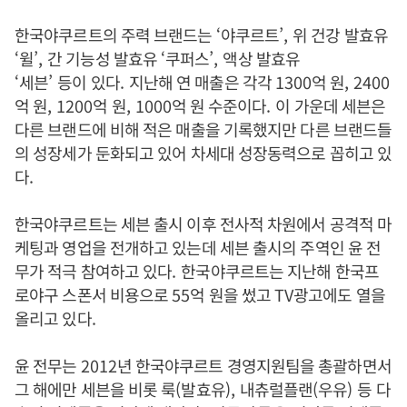
한국야쿠르트의 주력 브랜드는
‘
야쿠르트
’,
위 건강 발효유
‘
윌
’,
간 기능성 발효유
‘
쿠퍼스
’,
액상 발효유
‘
세븐
’
등이 있다
.
지난해 연 매출은 각각
1300
억 원
, 2400
억 원
, 1200
억 원
, 1000
억 원 수준이다
.
이 가운데 세븐은
다른 브랜드에 비해 적은 매출을 기록했지만 다른 브랜드들
의 성장세가 둔화되고 있어 차세대 성장동력으로 꼽히고 있
다
.
한국야쿠르트는 세븐 출시 이후 전사적 차원에서 공격적 마
케팅과 영업을 전개하고 있는데 세븐 출시의 주역인 윤 전
무가 적극 참여하고 있다
.
한국야쿠르트는 지난해 한국프
로야구 스폰서 비용으로
55
억 원을 썼고
TV
광고에도 열을
올리고 있다
.
윤 전무는
2012
년 한국야쿠르트 경영지원팀을 총괄하면서
그 해에만 세븐을 비롯 룩
(
발효유
),
내츄럴플랜
(
우유
)
등 다