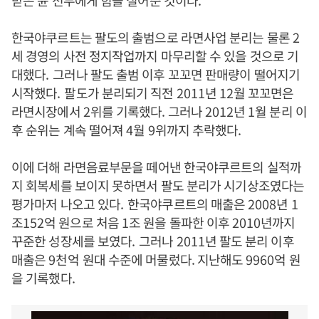
받은 윤 전무에게 힘을 실어준 것이다.
한국야쿠르트는 팔도의 출범으로 라면사업 분리는 물론
2
세 경영의 사전 정지작업까지 마무리할 수 있을 것으로 기
대했다
.
그러나 팔도 출범 이후 꼬꼬면 판매량이 떨어지기
시작했다
.
팔도가 분리되기 직전
2011
년
12
월 꼬꼬면은
라면시장에서
2
위를 기록했다. 그러나
2012
년
1
월 분리 이
후 순위는 계속 떨어져
4
월
9
위까지 추락했다
.
이에 더해 라면음료부문을 떼어낸 한국야쿠르트의 실적까
지 회복세를 보이지 못하면서 팔도 분리가 시기상조였다는
평가마저 나오고 있다
.
한국야쿠르트의 매출은
2008
년
1
조
152
억 원으로 처음
1
조 원을 돌파한 이후
2010
년까지
꾸준한 성장세를 보였다
.
그러나
2011
년 팔도 분리 이후
매출은
9천
억 원대 수준에 머물렀다. 지난해도
9960
억 원
을 기록했다
.