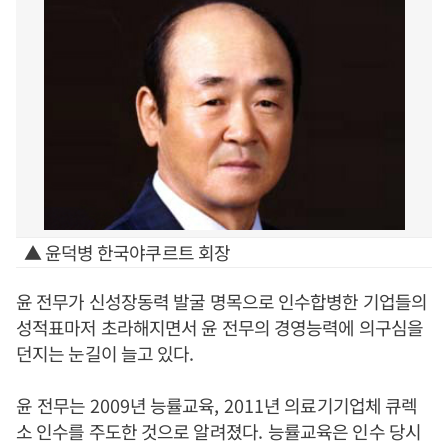
▲ 윤덕병 한국야쿠르트 회장
윤 전무가 신성장동력 발굴 명목으로 인수합병한 기업들의
성적표마저 초라해지면서 윤 전무의 경영능력에 의구심을
던지는 눈길이 늘고 있다
.
윤
전무는
2009
년 능률교육
, 2011
년 의료기기업체 큐렉
소 인수를 주도한 것으로 알려졌다
.
능률교육은 인수 당시