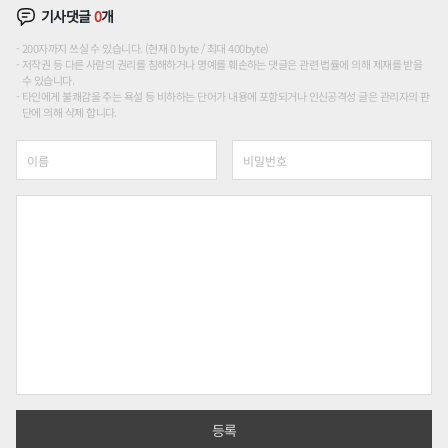
기사댓글
0
개
200자까지 쓰실 수 있습니다. (현재 0 byte / 최대 400byte)
저작권 등 다른 사람의 권리를 침해하거나 명예를 훼손하는 댓글은 관련 법률에 의해 제재를 받을
수 있습니다.
타인에게 불쾌감을 주는 욕설 등 비하하는 단어가 내용에 포함되거나 인신공격성 글은 관리자의 판
단에 의해 삭제 합니다.