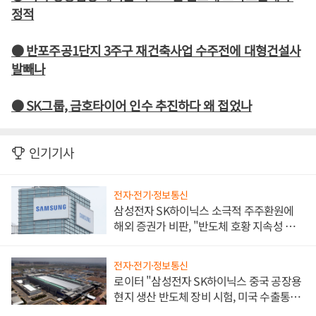
정적
● 반포주공1단지 3주구 재건축사업 수주전에 대형건설사
발빼나
● SK그룹, 금호타이어 인수 추진하다 왜 접었나
인기기사
전자·전기·정보통신
삼성전자 SK하이닉스 소극적 주주환원에
해외 증권가 비판, "반도체 호황 지속성 의
문"
전자·전기·정보통신
로이터 "삼성전자 SK하이닉스 중국 공장용
현지 생산 반도체 장비 시험, 미국 수출통제
대비"