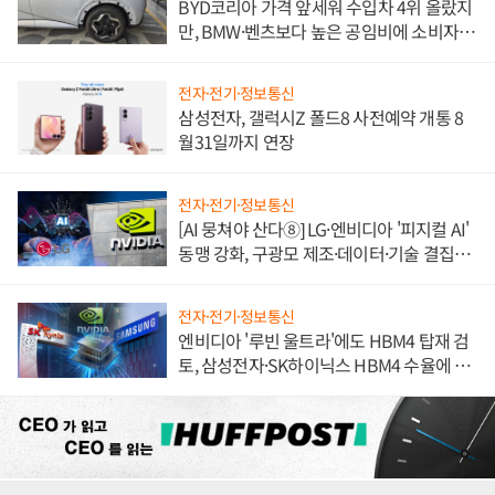
BYD코리아 가격 앞세워 수입차 4위 올랐지
만, BMW·벤츠보다 높은 공임비에 소비자
불만 폭발
전자·전기·정보통신
삼성전자, 갤럭시Z 폴드8 사전예약 개통 8
월31일까지 연장
전자·전기·정보통신
[AI 뭉쳐야 산다⑧] LG·엔비디아 '피지컬 AI'
동맹 강화, 구광모 제조·데이터·기술 결집
해 종합 로보틱스 기업으로
전자·전기·정보통신
엔비디아 '루빈 울트라'에도 HBM4 탑재 검
토, 삼성전자·SK하이닉스 HBM4 수율에 주
도권 갈린다