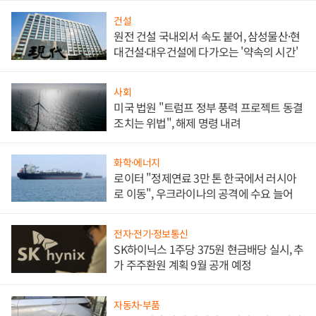
건설
원전 건설 국내외서 속도 붙어, 삼성물산·현
대건설·대우건설에 다가오는 '약속의 시간'
사회
미국 법원 "트럼프 정부 풍력 프로젝트 동결
조치는 위법", 해제 명령 내려
화학·에너지
로이터 "정제연료 3만 톤 한국에서 러시아
로 이동", 우크라이나의 공격에 수요 늘어
전자·전기·정보통신
SK하이닉스 1주당 375원 현금배당 실시, 추
가 주주환원 계획 9월 공개 예정
자동차·부품