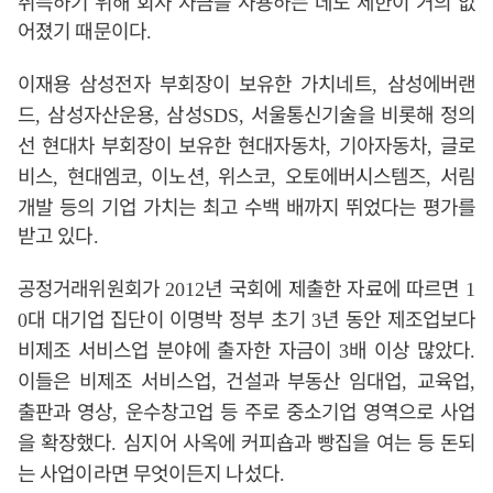
취득하기 위해 회사 자금을 사용하는 데도 제한이 거의 없
어졌기 때문이다
.
이재용 삼성전자 부회장이 보유한 가치네트
삼성에버랜
,
드
삼성자산운용
삼성
서울통신기술을 비롯해 정의
,
,
SDS,
선 현대차 부회장이 보유한 현대자동차
기아자동차
글로
,
,
비스
현대엠코
이노션
위스코
오토에버시스템즈
서림
,
,
,
,
,
개발 등의 기업 가치는 최고 수백 배까지 뛰었다는 평가를
받고 있다
.
공정거래위원회가
년 국회에 제출한 자료에 따르면
2012
1
대 대기업 집단이 이명박 정부 초기
년 동안 제조업보다
0
3
비제조 서비스업 분야에 출자한 자금이
배 이상 많았다
3
.
이들은 비제조 서비스업
건설과 부동산 임대업
교육업
,
,
,
출판과 영상
운수창고업 등 주로 중소기업 영역으로 사업
,
을 확장했다
심지어 사옥에 커피숍과 빵집을 여는 등 돈되
.
는 사업이라면 무엇이든지 나섰다
.