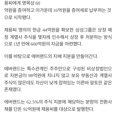
용씨에게 명목상
60
억원을 증여하고 이가운데
억원을 증여세로 납부하는 것
16
으로 시작됐다
.
재용씨 명의의 현금
억원을 확보한 삼성그룹은 상장 예
44
정 계열사 주식을 몇차례 인수해서 상장 후 처분하는 방식
으로
년 만에
억원의 자금을 마련했다
1
600
.
이를 바탕으로 에버랜드의 지배 지분을 만들어간다
.
에버랜드는 특수관계인 주주만으로 구성된 비상장법인으
로 자본금이
억원에 지나지 않고 보유 부동산과 계열사
98
주식이 많은데도 자산이 낮게 잡혀있는 이른바 알토란 같은
존재였다
.
에버랜드는
의 주식 지분에 해당하는 분량의 전환사
62.5%
채를 단돈
억원에 재용씨를 대상으로 발행한다
92
.