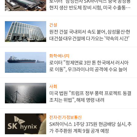
로이터 "삼성전자 SK하이닉스 중국 공장용
현지 생산 반도체 장비 시험, 미국 수출통제
대비"
건설
원전 건설 국내외서 속도 붙어, 삼성물산·현
대건설·대우건설에 다가오는 '약속의 시간'
화학·에너지
로이터 "정제연료 3만 톤 한국에서 러시아
로 이동", 우크라이나의 공격에 수요 늘어
사회
미국 법원 "트럼프 정부 풍력 프로젝트 동결
조치는 위법", 해제 명령 내려
전자·전기·정보통신
SK하이닉스 1주당 375원 현금배당 실시, 추
가 주주환원 계획 9월 공개 예정