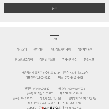
PC버전
회사소개
윤리강령
개인정보처리방침
이용자위원회
청소년보호정책
정정·반론보도
기사심의규정
불편신고
서울특별시 성동구 성수일로 39-34 서울숲더스페이스 12층
대표전화 : 1800-6522
팩스 : 070-4015-8658
편집국 : 070-4010-8512
사업본부 : 070-4010-7078
등록번호 : 서울 아 02897
제호 : 비즈니스포스트
등록일: 2013.11.13
발행·편집인 : 강석운
발행일자: 2013년 12월 2일
청소년보호책임자 : 강석운
ISSN : 2636-171X
Copyright ⓒ
B
USINESSPOST
. All rights reserved.