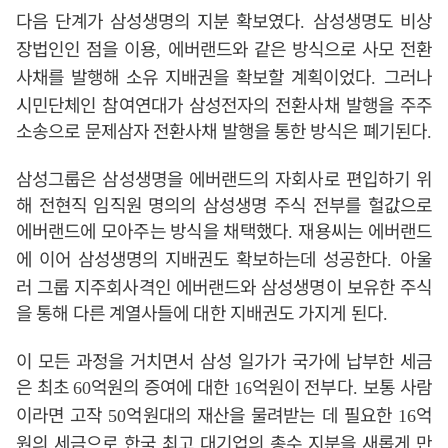
다음 단계가 삼성생명의 지분 확보였다
삼성생명도 비상
.
장법인인 점을 이용
에버랜드와 같은 방식으로 사모 전환
,
사채를 발행해 소유 지배권을 확보할 계획이었다
그러나
.
시민단체인 참여연대가 삼성전자의 전환사채 발행을 주주
소송으로 문제삼자 전환사채 발행을 통한 방식은 폐기된다
.
삼성그룹은 삼성생명을 에버랜드의 자회사로 편입하기 위
해 전현직 임직원 명의의 삼성생명 주식 전부를 헐값으로
에버랜드에 모아주는 방식을 채택했다
재용씨는 에버랜드
.
에 이어 삼성생명의 지배권도 확보하는데 성공한다
아울
.
러 그룹 지주회사격인 에버랜드와 삼성생명이 보유한 주식
을 통해 다른 계열사들에 대한 지배권도 가지게 된다
.
이 모든 과정을 거치면서 삼성 일가가 국가에 납부한 세금
은 최초
억원의 증여에 대한
억원이 전부다
보통 사람
60
16
.
이라면 고작
억원대의 재산을 물려받는 데 필요한
억
50
16
원의 세금으로 한국 최고 대기업의 총수 지분을 새롭게 만