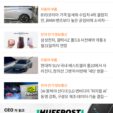
자동차·부품
BYD코리아 가격 앞세워 수입차 4위 올랐지
만, BMW·벤츠보다 높은 공임비에 소비자
불만 폭발
전자·전기·정보통신
삼성전자, 갤럭시Z 폴드8 사전예약 개통 8
월31일까지 연장
자동차·부품
현대차 SUV 국내 베스트셀러 톱10에서 사
라진다, 정의선 그랜저·아반떼 '세단 쌍끌
이'로 내수 방어
전자·전기·정보통신
[AI 뭉쳐야 산다⑧] LG·엔비디아 '피지컬 AI'
동맹 강화, 구광모 제조·데이터·기술 결집
해 종합 로보틱스 기업으로