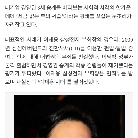
대기업 경영권
세 승계를 바라보는 사회적 시각의 한가운
3
데에
세금 없는 부의 세습
이라는 행태를 꼬집는 눈초리가
‘
’
자리잡고 있다
.
대표적인 사례가 이재용 삼성전자 부회장의 경우다
. 2009
년 삼성에버랜드의 전환사채
를 이용한 편법
탈법 증
(CB)
·
여 논란에 대해 대법원은 무죄를 판결했다
이명박 정부가
.
본격 출범하면서 경영권 승계의 각종 걸림돌이 제거됐다는
평가가 뒤따랐다
이재용 삼성전자 부회장은 면죄부를 받
.
으며 사실상의
이재용 시대
를 열어젖혔다
‘
’
.