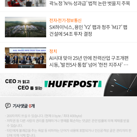
곽노정 'N% 성과급' 법적 논란 벗을지 주목
전자·전기·정보통신
SK하이닉스, 용인 'Y2' 팹과 청주 'M17' 팹
건설에 54조 투자 결정
정치
AI시대 맞아 25년 만에 전력산업 구조개편
시동, '발전5사 통합' 넘어 '한전 지주사' 재편
론도
기사댓글
0
개
200자까지 쓰실 수 있습니다. (현재 0 byte / 최대 400byte)
저작권 등 다른 사람의 권리를 침해하거나 명예를 훼손하는 댓글은 관련 법률에 의해 제재를 받을
수 있습니다.
타인에게 불쾌감을 주는 욕설 등 비하하는 단어가 내용에 포함되거나 인신공격성 글은 관리자의 판
단에 의해 삭제 합니다.