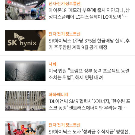
전자·전기·정보통신
아이폰18 '메모리 부족'에 출시 지연되나, 삼
성디스플레이 LG디스플레이 LG이노텍 '탈
애플' 수익 다각화 속도
전자·전기·정보통신
SK하이닉스 1주당 375원 현금배당 실시, 추
가 주주환원 계획 9월 공개 예정
사회
미국 법원 "트럼프 정부 풍력 프로젝트 동결
조치는 위법", 해제 명령 내려
화학·에너지
'DL이앤씨 SMR 협력사' X에너지, '한수원 포
스코 동맹' 센트러스에너지와 우라늄 계약
체결
전자·전기·정보통신
SK하이닉스 노사 '성과급 주식지급' 평행선,