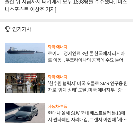
출한 뒤 지금까지 터키에서 모두 1898량을 수주했다. [비즈
니스포스트 이상호 기자]
인기기사
화학·에너지
로이터 "정제연료 3만 톤 한국에서 러시아
로 이동", 우크라이나의 공격에 수요 늘어
화학·에너지
'한수원 협력사' 미국 오클로 SMR 연구용 원
자로 '임계 상태' 도달, 미국 에너지부 "중요
한 이정표"
자동차·부품
현대차 올해 SUV 국내 베스트셀러 톱10에
서 싼타페만 자리매김, 그랜저·아반떼 '세단
쌍끌이'로 내수 방어