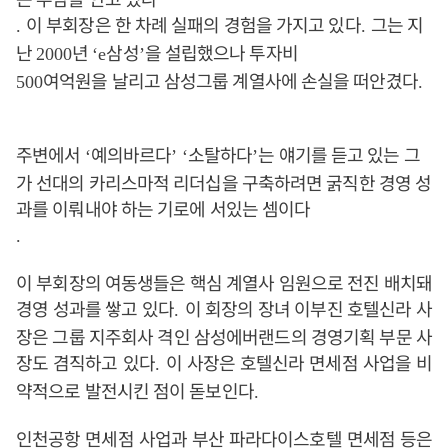
이 부회장은 한 차례 실패의 경험을 가지고 있다
그는 지
.
.
난
년
삼성
을 설립했으나 투자비
2000
‘e
’
여억원을 날리고 삼성그룹 계열사에 손실을 떠안겼다
500
.
주변에서
예의바르다
소탈하다
는 얘기를 듣고 있는 그
‘
’ ‘
’
가 선대의 카리스마적 리더십을 구축하려면 굵직한 경영 성
과를 이뤄내야 하는 기로에 서있는 셈이다
.
이 부회장의 여동생들은 핵심 계열사 임원으로 전진 배치돼
경영 성과를 쌓고 있다
이 회장의 장녀 이부진 호텔신라 사
.
장은 그룹 지주회사 격인 삼성에버랜드의 경영기획 부문 사
장도 겸직하고 있다
이 사장은 호텔신라 면세점 사업을 비
.
약적으로 발전시킨 점이 돋보인다
.
인천공항 면세점 사업과 부산 파라다이스호텔 면세점 등은