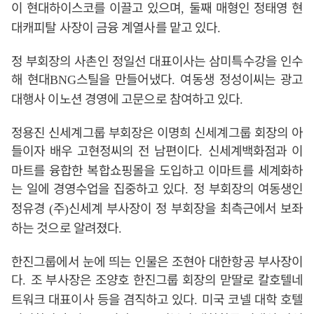
이 현대하이스코를 이끌고 있으며
둘째 매형인 정태영 현
,
대캐피탈 사장이 금융 계열사를 맡고 있다
.
정 부회장의 사촌인 정일선 대표이사는 삼미특수강을 인수
해 현대
스틸을 만들어냈다
여동생 정성이씨는 광고
BNG
.
대행사 이노션 경영에 고문으로 참여하고 있다
.
정용진 신세계그룹 부회장은 이명희 신세계그룹 회장의 아
들이자 배우 고현정씨의 전 남편이다
신세계백화점과 이
.
마트를 융합한 복합쇼핑몰을 도입하고 이마트를 세계화하
는 일에 경영수업을 집중하고 있다
정 부회장의 여동생인
.
정유경
주
신세계 부사장이 정 부회장을 최측근에서 보좌
(
)
하는 것으로 알려졌다
.
한진그룹에서 눈에 띄는 인물은 조현아 대한항공 부사장이
다
조 부사장은 조양호 한진그룹 회장의 맏딸로 칼호텔네
.
트워크 대표이사 등을 겸직하고 있다
미국 코넬 대학 호텔
.