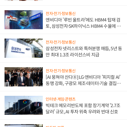
전자·전기·정보통신
엔비디아 '루빈 울트라'에도 HBM4 탑재 검
토, 삼성전자·SK하이닉스 HBM4 수율에 주
도권 갈린다
전자·전기·정보통신
삼성전자 넷리스트와 특허분쟁 매듭, 5년 동
안 최대 1.3조 라이선스비 지급
전자·전기·정보통신
[AI 뭉쳐야 산다⑧] LG·엔비디아 '피지컬 AI'
동맹 강화, 구광모 제조·데이터·기술 결집
해 종합 로보틱스 기업으로
인터넷·게임·콘텐츠
빅테크 메모리반도체 포함 장기계약 '2.7조
달러' 규모, AI 투자 위축 우려와 반대 신호