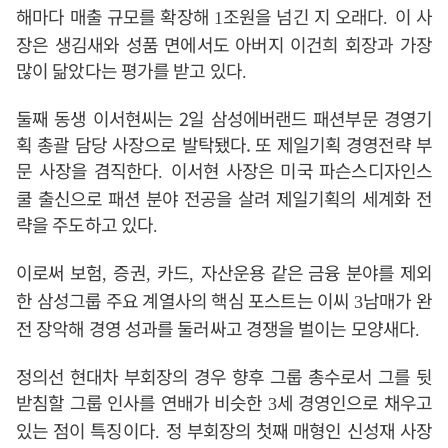
해마다 매출 규모를 확장해
조원을 넘긴 지 오래다
이 사
1
.
장은 생김새와 성품 면에서도 아버지 이건희 회장과 가장
많이 닮았다는 평가를 받고 있다
.
둘째 동생 이서현씨는 2일 삼성에버랜드 패션부문 경영기
획 총괄 담당 사장으로 발탁됐다. 또 제일기획 경영전략 부
문 사장을 겸직한다
이서현 사장은 미국 파슨스디자인스
.
쿨 출신으로 패션 분야 전공을 살려 제일기획의 세계화 전
략을 주도하고 있다
.
이로써 보험
증권
카드
자산운용 같은 금융 분야를 제외
,
,
,
한 삼성그룹 주요 계열사의 핵심 포스트는 이씨
남매가 완
3
전 장악해 경영 성과를 둘러싸고 경쟁을 벌이는 모양새다
.
정의선 현대차 부회장의 경우 향후 그룹 총수로서 그를 뒷
받침할 그룹 인사를 연배가 비슷한
세 경영인으로 채우고
3
있는 점이 특징이다
정 부회장의 첫째 매형인 신성재 사장
.