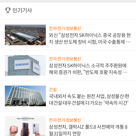
인기기사
전자·전기·정보통신
외신 "삼성전자 SK하이닉스 중국 공장용 현
지 생산 반도체 장비 시험, 미국 수출통제 대
비"
전자·전기·정보통신
삼성전자 SK하이닉스 소극적 주주환원에
해외 증권가 비판, "반도체 호황 지속성 의
문"
건설
국내외서 속도 붙는 원전 사업, 삼성물산·현
대건설·대우건설에 다가오는 '약속의 시간'
전자·전기·정보통신
삼성전자, 갤럭시Z 폴드8 사전예약 개통 8
월31일까지 연장