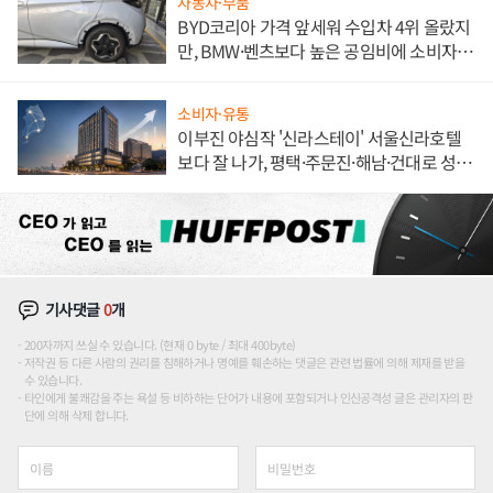
자동차·부품
BYD코리아 가격 앞세워 수입차 4위 올랐지
만, BMW·벤츠보다 높은 공임비에 소비자
불만 폭발
소비자·유통
이부진 야심작 '신라스테이' 서울신라호텔
보다 잘 나가, 평택·주문진·해남·건대로 성
장판 더 넓힌다
기사댓글
0
개
200자까지 쓰실 수 있습니다. (현재 0 byte / 최대 400byte)
저작권 등 다른 사람의 권리를 침해하거나 명예를 훼손하는 댓글은 관련 법률에 의해 제재를 받을
수 있습니다.
타인에게 불쾌감을 주는 욕설 등 비하하는 단어가 내용에 포함되거나 인신공격성 글은 관리자의 판
단에 의해 삭제 합니다.