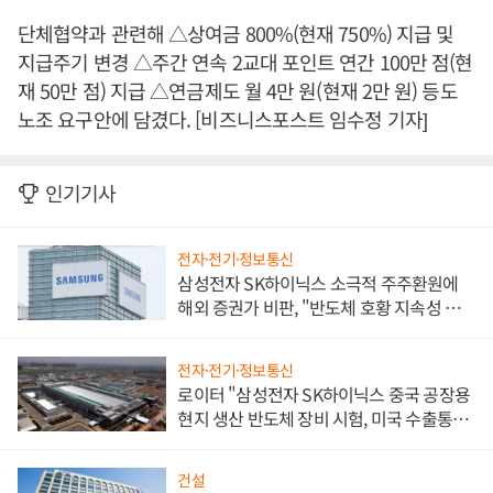
단체협약과 관련해 △상여금 800%(현재 750%) 지급 및
지급주기 변경 △주간 연속 2교대 포인트 연간 100만 점(현
재 50만 점) 지급 △연금제도 월 4만 원(현재 2만 원) 등도
노조 요구안에 담겼다. [비즈니스포스트 임수정 기자]
인기기사
전자·전기·정보통신
삼성전자 SK하이닉스 소극적 주주환원에
해외 증권가 비판, "반도체 호황 지속성 의
문"
전자·전기·정보통신
로이터 "삼성전자 SK하이닉스 중국 공장용
현지 생산 반도체 장비 시험, 미국 수출통제
대비"
건설