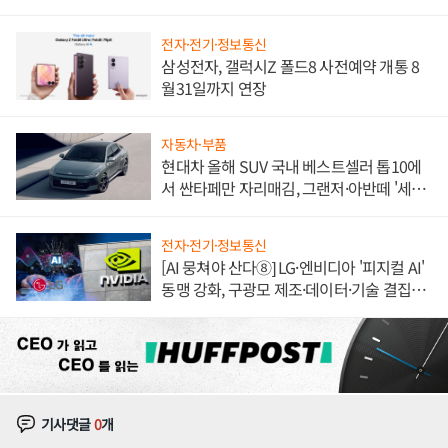
불만 폭발
전자·전기·정보통신
삼성전자, 갤럭시Z 폴드8 사전예약 개통 8
월31일까지 연장
자동차·부품
현대차 올해 SUV 국내 베스트셀러 톱10에
서 싼타페만 자리매김, 그랜저·아반떼 '세단
쌍끌이'로 내수 방어
전자·전기·정보통신
[AI 뭉쳐야 산다⑧] LG·엔비디아 '피지컬 AI'
동맹 강화, 구광모 제조·데이터·기술 결집
해 종합 로보틱스 기업으로
기사댓글
0
개