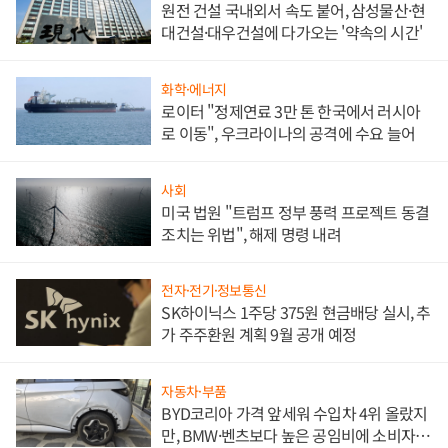
원전 건설 국내외서 속도 붙어, 삼성물산·현
대건설·대우건설에 다가오는 '약속의 시간'
화학·에너지
로이터 "정제연료 3만 톤 한국에서 러시아
로 이동", 우크라이나의 공격에 수요 늘어
사회
미국 법원 "트럼프 정부 풍력 프로젝트 동결
조치는 위법", 해제 명령 내려
전자·전기·정보통신
SK하이닉스 1주당 375원 현금배당 실시, 추
가 주주환원 계획 9월 공개 예정
자동차·부품
BYD코리아 가격 앞세워 수입차 4위 올랐지
만, BMW·벤츠보다 높은 공임비에 소비자