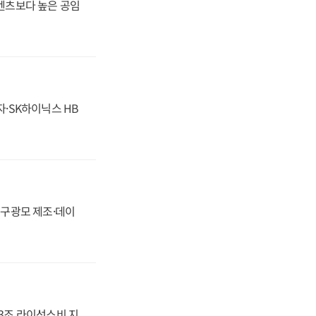
·벤츠보다 높은 공임
자·SK하이닉스 HB
화, 구광모 제조·데이
.3조 라이선스비 지