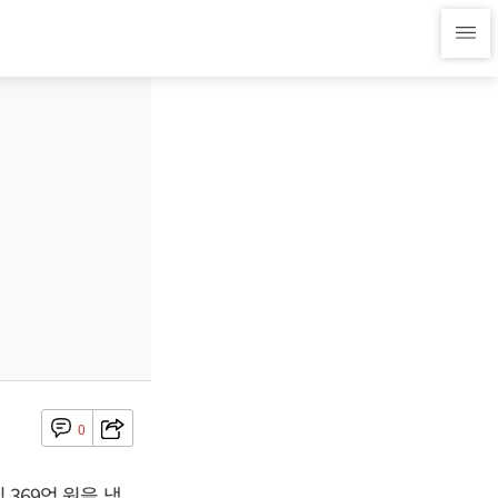
0
 369억 원을 냈