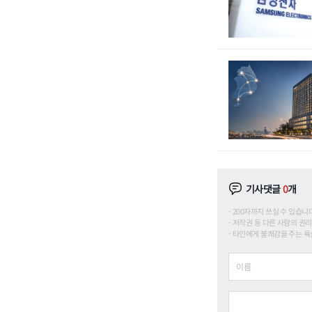
기사댓글
0
개
200자까지 쓰실 수 있습니다. (
저작권 등 다른 사람의 권리
타인에게 불쾌감을 주는 욕설