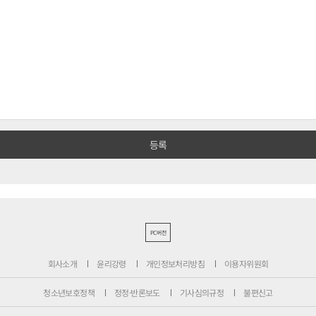
PC버전
회사소개
윤리강령
개인정보처리방침
이용자위원회
청소년보호정책
정정·반론보도
기사심의규정
불편신고