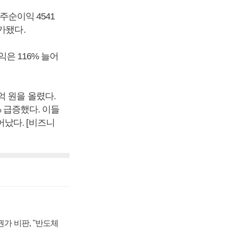
주순이익 4541
가됐다.
익은 116% 늘어
억 원을 올렸다.
% 급증했다. 이들
났다. [비즈니
가 비판, "반도체