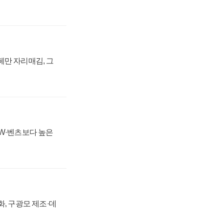
페만 자리매김, 그
MW·벤츠보다 높은
강화, 구광모 제조·데