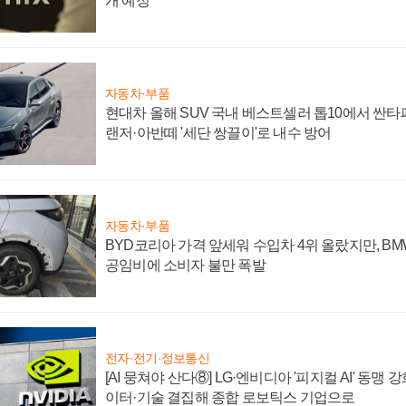
개 예정
자동차·부품
현대차 올해 SUV 국내 베스트셀러 톱10에서 싼타
랜저·아반떼 '세단 쌍끌이'로 내수 방어
자동차·부품
BYD코리아 가격 앞세워 수입차 4위 올랐지만, B
공임비에 소비자 불만 폭발
전자·전기·정보통신
[AI 뭉쳐야 산다⑧] LG·엔비디아 '피지컬 AI' 동맹 
이터·기술 결집해 종합 로보틱스 기업으로