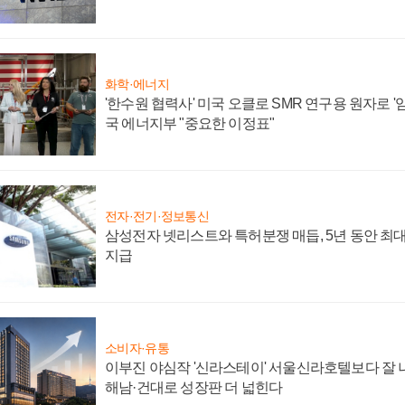
화학·에너지
'한수원 협력사' 미국 오클로 SMR 연구용 원자로 '임
국 에너지부 "중요한 이정표"
전자·전기·정보통신
삼성전자 넷리스트와 특허분쟁 매듭, 5년 동안 최대
지급
소비자·유통
이부진 야심작 '신라스테이' 서울신라호텔보다 잘 나
해남·건대로 성장판 더 넓힌다