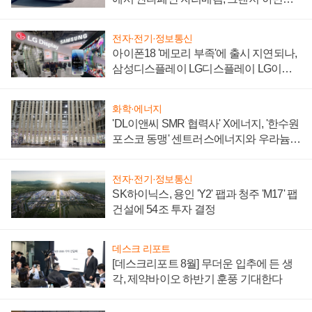
'세단 쌍끌이'로 내수 방어
전자·전기·정보통신
아이폰18 '메모리 부족'에 출시 지연되나,
삼성디스플레이 LG디스플레이 LG이노
텍 '탈애플' 수익 다각화 속도
화학·에너지
'DL이앤씨 SMR 협력사' X에너지, '한수원
포스코 동맹' 센트러스에너지와 우라늄
계약 체결
전자·전기·정보통신
SK하이닉스, 용인 'Y2' 팹과 청주 'M17' 팹
건설에 54조 투자 결정
데스크 리포트
[데스크리포트 8월] 무더운 입추에 든 생
각, 제약바이오 하반기 훈풍 기대한다