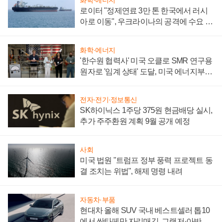
화학·에너지
로이터 "정제연료 3만 톤 한국에서 러시
아로 이동", 우크라이나의 공격에 수요 늘
어
화학·에너지
'한수원 협력사' 미국 오클로 SMR 연구용
원자로 '임계 상태' 도달, 미국 에너지부
"중요한 이정표"
전자·전기·정보통신
SK하이닉스 1주당 375원 현금배당 실시,
추가 주주환원 계획 9월 공개 예정
사회
미국 법원 "트럼프 정부 풍력 프로젝트 동
결 조치는 위법", 해제 명령 내려
자동차·부품
현대차 올해 SUV 국내 베스트셀러 톱10
에서 싼타페만 자리매김, 그랜저·아반떼