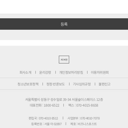
PC버전
회사소개
윤리강령
개인정보처리방침
이용자위원회
청소년보호정책
정정·반론보도
기사심의규정
불편신고
서울특별시 성동구 성수일로 39-34 서울숲더스페이스 12층
대표전화 : 1800-6522
팩스 : 070-4015-8658
편집국 : 070-4010-8512
사업본부 : 070-4010-7078
등록번호 : 서울 아 02897
제호 : 비즈니스포스트