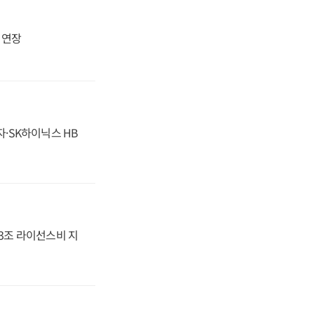
지 연장
자·SK하이닉스 HB
.3조 라이선스비 지