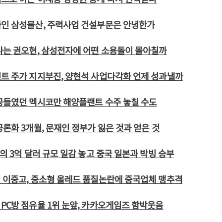
싸인 삼성물산, 주력사업 건설부문은 안녕한가
나는 권오현, 삼성전자에 어떤 소용돌이 몰아칠까
트 주가 지지부진, 양현석 사업다각화 언제 성과낼까
공들였던 멕시코만 해양플랜트 수주 놓칠 수도
공론화 3개월, 문재인 정부가 잃은 것과 얻은 것
란의 3억 달러 규모 일감 놓고 중국 일본과 박빙 승부
 이중고, 중소형 올레드 품질논란에 중국업체 맹추격
PC방 점유율 1위 눈앞, 카카오게임즈 함박웃음