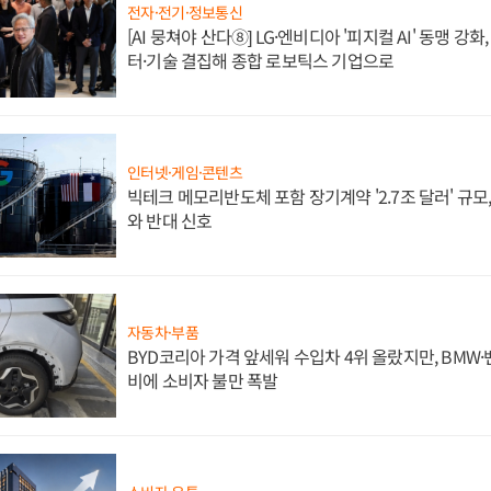
전자·전기·정보통신
[AI 뭉쳐야 산다⑧] LG·엔비디아 '피지컬 AI' 동맹 강
터·기술 결집해 종합 로보틱스 기업으로
인터넷·게임·콘텐츠
빅테크 메모리반도체 포함 장기계약 '2.7조 달러' 규모,
와 반대 신호
자동차·부품
BYD코리아 가격 앞세워 수입차 4위 올랐지만, BMW
비에 소비자 불만 폭발