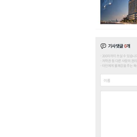
기사댓글
0
개
200자까지 쓰실 수 있습니다. (
저작권 등 다른 사람의 권리
타인에게 불쾌감을 주는 욕설