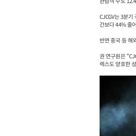
관람객 수도 12
CJCGV는 3분
간보다 44% 줄
반면 중국 등 해
권 연구원은 “C
렉스도 양호한 성