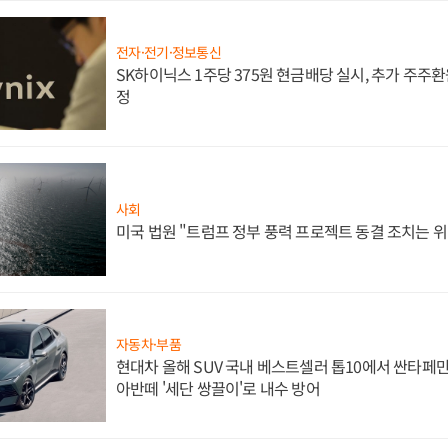
전자·전기·정보통신
SK하이닉스 1주당 375원 현금배당 실시, 추가 주주환
정
사회
미국 법원 "트럼프 정부 풍력 프로젝트 동결 조치는 위
자동차·부품
현대차 올해 SUV 국내 베스트셀러 톱10에서 싼타페만
아반떼 '세단 쌍끌이'로 내수 방어