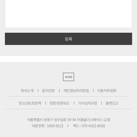
PC버전
회사소개
윤리강령
개인정보처리방침
이용자위원회
청소년보호정책
정정·반론보도
기사심의규정
불편신고
서울특별시 성동구 성수일로 39-34 서울숲더스페이스 12층
대표전화 : 1800-6522
팩스 : 070-4015-8658