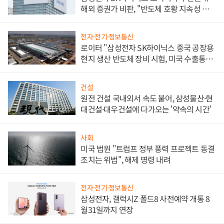
해외 증권가 비판, "반도체 호황 지속성 의
문"
전자·전기·정보통신
로이터 "삼성전자 SK하이닉스 중국 공장용
현지 생산 반도체 장비 시험, 미국 수출통제
대비"
건설
원전 건설 국내외서 속도 붙어, 삼성물산·현
대건설·대우건설에 다가오는 '약속의 시간'
사회
미국 법원 "트럼프 정부 풍력 프로젝트 동결
조치는 위법", 해제 명령 내려
전자·전기·정보통신
삼성전자, 갤럭시Z 폴드8 사전예약 개통 8
월31일까지 연장