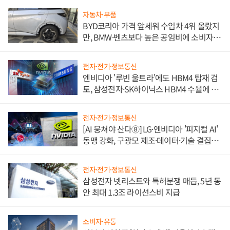
자동차·부품
BYD코리아 가격 앞세워 수입차 4위 올랐지
만, BMW·벤츠보다 높은 공임비에 소비자
불만 폭발
전자·전기·정보통신
엔비디아 '루빈 울트라'에도 HBM4 탑재 검
토, 삼성전자·SK하이닉스 HBM4 수율에 주
도권 갈린다
전자·전기·정보통신
[AI 뭉쳐야 산다⑧] LG·엔비디아 '피지컬 AI'
동맹 강화, 구광모 제조·데이터·기술 결집
해 종합 로보틱스 기업으로
전자·전기·정보통신
삼성전자 넷리스트와 특허분쟁 매듭, 5년 동
안 최대 1.3조 라이선스비 지급
소비자·유통