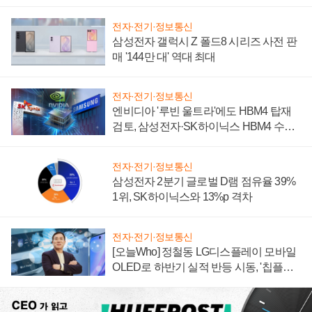
전자·전기·정보통신
삼성전자 갤럭시 Z 폴드8 시리즈 사전 판
매 '144만 대' 역대 최대
전자·전기·정보통신
엔비디아 '루빈 울트라'에도 HBM4 탑재
검토, 삼성전자·SK하이닉스 HBM4 수율
에 주도권 갈린다
전자·전기·정보통신
삼성전자 2분기 글로벌 D램 점유율 39%
1위, SK하이닉스와 13%p 격차
전자·전기·정보통신
[오늘Who] 정철동 LG디스플레이 모바일
OLED로 하반기 실적 반등 시동, '칩플레
이션'에 가격 인하 압박은 부담