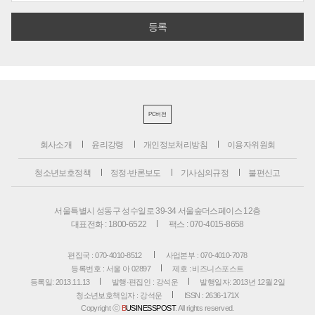
PC버전
회사소개
윤리강령
개인정보처리방침
이용자위원회
청소년보호정책
정정·반론보도
기사심의규정
불편신고
서울특별시 성동구 성수일로 39-34 서울숲더스페이스 12층
대표전화 : 1800-6522
팩스 : 070-4015-8658
편집국 : 070-4010-8512
사업본부 : 070-4010-7078
등록번호 : 서울 아 02897
제호 : 비즈니스포스트
등록일: 2013.11.13
발행·편집인 : 강석운
발행일자: 2013년 12월 2일
청소년보호책임자 : 강석운
ISSN : 2636-171X
Copyright ⓒ
B
USINESSPOST
. All rights reserved.