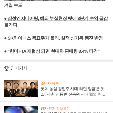
겨질 수도
● 삼성엔지니어링, 해외 부실현장 탓에 3분기 수익 급감
불가피
● SK하이닉스 목표주가 올라, 실적 신기록 행진 반영
● "한미FTA 재협상 되면 현대차 판매량 8.4% 타격"
인기기사
소비자·유통
롯데·농심 창업주 시대 '라면 앙금'은 옛
말, '사촌' 신동빈·신동원 시대 협업 확대
일로
전자·전기·정보통신