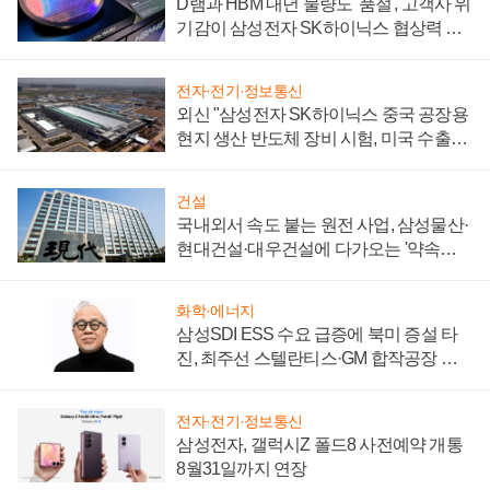
D램과 HBM 내년 물량도 '품절', 고객사 위
기감이 삼성전자 SK하이닉스 협상력 더
키워
전자·전기·정보통신
외신 "삼성전자 SK하이닉스 중국 공장용
현지 생산 반도체 장비 시험, 미국 수출통
제 대비"
건설
국내외서 속도 붙는 원전 사업, 삼성물산·
현대건설·대우건설에 다가오는 '약속의
시간'
화학·에너지
삼성SDI ESS 수요 급증에 북미 증설 타
진, 최주선 스텔란티스·GM 합작공장 건
설 재추진하나
전자·전기·정보통신
삼성전자, 갤럭시Z 폴드8 사전예약 개통
8월31일까지 연장