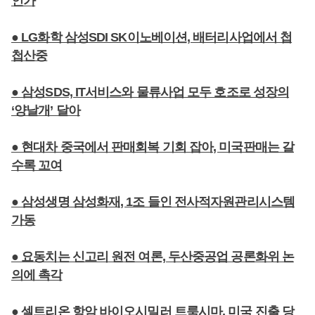
인가
● LG화학 삼성SDI SK이노베이션, 배터리사업에서 첩
첩산중
● 삼성SDS, IT서비스와 물류사업 모두 호조로 성장의
‘양날개’ 달아
● 현대차 중국에서 판매회복 기회 잡아, 미국판매는 갈
수록 꼬여
● 삼성생명 삼성화재, 1조 들인 전사적자원관리시스템
가동
● 요동치는 신고리 원전 여론, 두산중공업 공론화위 논
의에 촉각
● 셀트리온 항암 바이오시밀러 트룩시마, 미국 진출 당