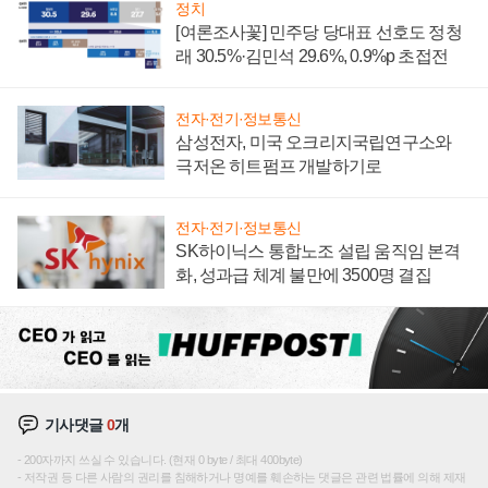
정치
[여론조사꽃] 민주당 당대표 선호도 정청
래 30.5%·김민석 29.6%, 0.9%p 초접전
전자·전기·정보통신
삼성전자, 미국 오크리지국립연구소와
극저온 히트펌프 개발하기로
전자·전기·정보통신
SK하이닉스 통합노조 설립 움직임 본격
화, 성과급 체계 불만에 3500명 결집
기사댓글
0
개
200자까지 쓰실 수 있습니다. (현재 0 byte / 최대 400byte)
저작권 등 다른 사람의 권리를 침해하거나 명예를 훼손하는 댓글은 관련 법률에 의해 제재