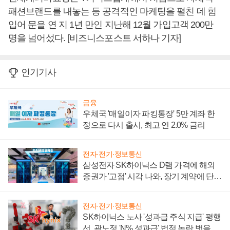
패션브랜드를 내놓는 등 공격적인 마케팅을 펼친 데 힘
입어 문을 연 지 1년 만인 지난해 12월 가입고객 200만
명을 넘어섰다. [비즈니스포스트 서하나 기자]
인기기사
금융
우체국 '매일이자 파킹통장' 5만 계좌 한
정으로 다시 출시, 최고 연 2.0% 금리
전자·전기·정보통신
삼성전자 SK하이닉스 D램 가격에 해외
증권가 '고점' 시각 나와, 장기 계약에 단점
부각
전자·전기·정보통신
SK하이닉스 노사 '성과급 주식 지급' 평행
선, 곽노정 'N% 성과급' 법적 논란 벗을지