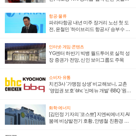
주목
항공·물류
파라타항공 내년 미주 장거리 노선 첫 도
전, 윤철민 '하이브리드 항공사' 승부수 통
할까
인터넷·게임·콘텐츠
YG엔터 하반기 빅뱅 월드투어로 실적 성
장 증권가 전망, 신인 보이그룹도 주목
소비자·유통
치킨3사 '가맹점 상생' 비교해보니, 교촌
'영업권 보호'·bhc '신메뉴 개발'·BBQ '원가
부담'
화학·에너지
[김민정 기자의 '코스뽀'] 지엔씨에너지 AI
붐에 비상발전기 호황, 안병철 친환경 에
너지 발전전문기업 향한다