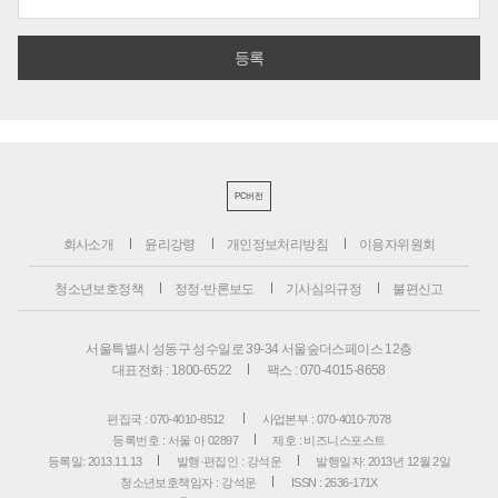
PC버전
회사소개
윤리강령
개인정보처리방침
이용자위원회
청소년보호정책
정정·반론보도
기사심의규정
불편신고
서울특별시 성동구 성수일로 39-34 서울숲더스페이스 12층
대표전화 : 1800-6522
팩스 : 070-4015-8658
편집국 : 070-4010-8512
사업본부 : 070-4010-7078
등록번호 : 서울 아 02897
제호 : 비즈니스포스트
등록일: 2013.11.13
발행·편집인 : 강석운
발행일자: 2013년 12월 2일
청소년보호책임자 : 강석운
ISSN : 2636-171X