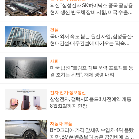
외신 "삼성전자 SK하이닉스 중국 공장용
현지 생산 반도체 장비 시험, 미국 수출통
제 대비"
건설
국내외서 속도 붙는 원전 사업, 삼성물산·
현대건설·대우건설에 다가오는 '약속의
시간'
사회
미국 법원 "트럼프 정부 풍력 프로젝트 동
결 조치는 위법", 해제 명령 내려
전자·전기·정보통신
삼성전자, 갤럭시Z 폴드8 사전예약 개통
8월31일까지 연장
자동차·부품
BYD코리아 가격 앞세워 수입차 4위 올랐
지만, BMW·벤츠보다 높은 공임비에 소비