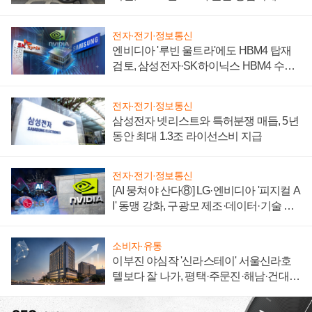
자 불만 폭발
전자·전기·정보통신
엔비디아 '루빈 울트라'에도 HBM4 탑재
검토, 삼성전자·SK하이닉스 HBM4 수율
에 주도권 갈린다
전자·전기·정보통신
삼성전자 넷리스트와 특허분쟁 매듭, 5년
동안 최대 1.3조 라이선스비 지급
전자·전기·정보통신
[AI 뭉쳐야 산다⑧] LG·엔비디아 '피지컬 A
I' 동맹 강화, 구광모 제조·데이터·기술 결
집해 종합 로보틱스 기업으로
소비자·유통
이부진 야심작 '신라스테이' 서울신라호
텔보다 잘 나가, 평택·주문진·해남·건대로
성장판 더 넓힌다