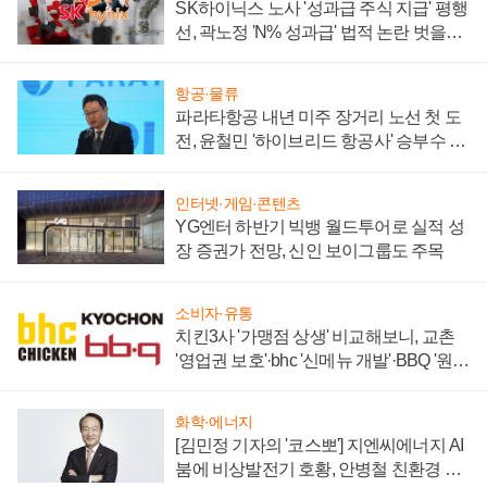
SK하이닉스 노사 '성과급 주식 지급' 평행
선, 곽노정 'N% 성과급' 법적 논란 벗을지
주목
항공·물류
파라타항공 내년 미주 장거리 노선 첫 도
전, 윤철민 '하이브리드 항공사' 승부수 통
할까
인터넷·게임·콘텐츠
YG엔터 하반기 빅뱅 월드투어로 실적 성
장 증권가 전망, 신인 보이그룹도 주목
소비자·유통
치킨3사 '가맹점 상생' 비교해보니, 교촌
'영업권 보호'·bhc '신메뉴 개발'·BBQ '원가
부담'
화학·에너지
[김민정 기자의 '코스뽀'] 지엔씨에너지 AI
붐에 비상발전기 호황, 안병철 친환경 에