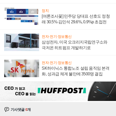
너지 발전전문기업 향한다
정치
[여론조사꽃] 민주당 당대표 선호도 정청
래 30.5%·김민석 29.6%, 0.9%p 초접전
전자·전기·정보통신
삼성전자, 미국 오크리지국립연구소와
극저온 히트펌프 개발하기로
전자·전기·정보통신
SK하이닉스 통합노조 설립 움직임 본격
화, 성과급 체계 불만에 3500명 결집
기사댓글
0
개