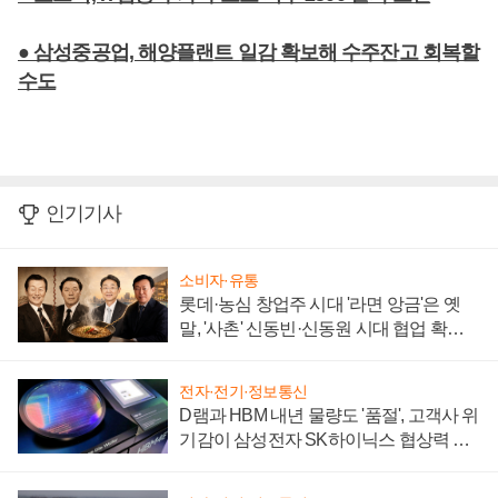
● 삼성중공업, 해양플랜트 일감 확보해 수주잔고 회복할
수도
인기기사
소비자·유통
롯데·농심 창업주 시대 '라면 앙금'은 옛
말, '사촌' 신동빈·신동원 시대 협업 확대
일로
전자·전기·정보통신
D램과 HBM 내년 물량도 '품절', 고객사 위
기감이 삼성전자 SK하이닉스 협상력 더
키워