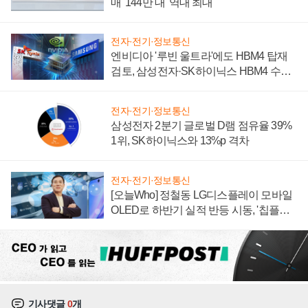
매 '144만 대' 역대 최대
전자·전기·정보통신
엔비디아 '루빈 울트라'에도 HBM4 탑재
검토, 삼성전자·SK하이닉스 HBM4 수율
에 주도권 갈린다
전자·전기·정보통신
삼성전자 2분기 글로벌 D램 점유율 39%
1위, SK하이닉스와 13%p 격차
전자·전기·정보통신
[오늘Who] 정철동 LG디스플레이 모바일
OLED로 하반기 실적 반등 시동, '칩플레
이션'에 가격 인하 압박은 부담
기사댓글
0
개