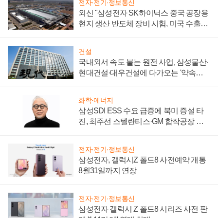
전자·전기·정보통신
외신 "삼성전자 SK하이닉스 중국 공장용
현지 생산 반도체 장비 시험, 미국 수출통
제 대비"
건설
국내외서 속도 붙는 원전 사업, 삼성물산·
현대건설·대우건설에 다가오는 '약속의
시간'
화학·에너지
삼성SDI ESS 수요 급증에 북미 증설 타
진, 최주선 스텔란티스·GM 합작공장 건
설 재추진하나
전자·전기·정보통신
삼성전자, 갤럭시Z 폴드8 사전예약 개통
8월31일까지 연장
전자·전기·정보통신
삼성전자 갤럭시 Z 폴드8 시리즈 사전 판