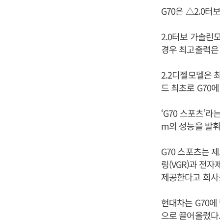
G70은 △2.0터
2.0터보 가솔린모
경우 최고출력은 
2.2디젤모델은 최
드 최초로 G70
‘G70 스포츠’라
m의 성능을 발
G70 스포츠는 
링(VGR)과 전
제공한다고 회사
현대차는 G70에
으로 끌어올렸다