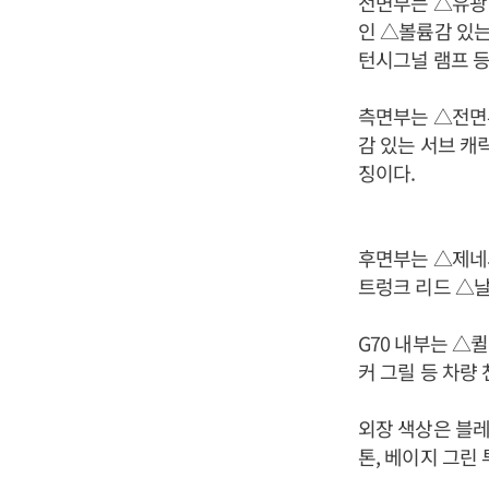
전면부는 △유광 
인 △볼륨감 있는
턴시그널 램프 등
측면부는 △전면부
감 있는 서브 캐
징이다.
후면부는 △제네시
트렁크 리드 △날
G70 내부는 △
커 그릴 등 차량
외장 색상은 블레
톤, 베이지 그린 