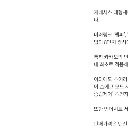
제네시스 대형세단
다.
미러링크 ‘맵피’,
입의 8인치 광시
특히 카카오의 인
내 최초로 적용해
이외에도 △어라운
이 △에코 모드 
중립제어’ △전자
또한 언더시트 
판매가격은 엔진 및