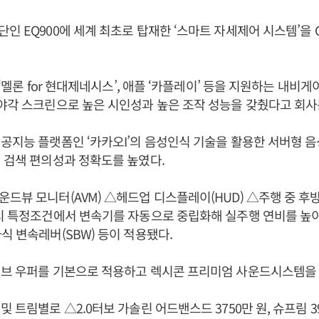
인 EQ900에 세계 최초로 탑재한 ‘스마트 자세제어 시스템’을 
 ‘멜론 for 현대제네시스’, 애플 ‘카플레이’ 등을 지원하는 내비
야각 스크린으로 높은 시인성과 높은 조작 성능을 갖췄다고 회사
공지능 플랫폼인 ‘카카오I’의 음성인식 기술을 활용한 서버형 
 검색 편의성과 정확도를 높였다.
드뷰 모니터(AVM) △헤드업 디스플레이(HUD) △주행 중 후
시 특정조건에서 변속기를 자동으로 중립화해 실주행 연비를 높이
식 변속레버(SBW) 등이 적용됐다.
서브 우퍼를 기본으로 적용하고 렉시콘 프리미엄 사운드시스템을
 트림별로 △2.0터보 가솔린 어드밴스드 3750만 원, 슈프림 39