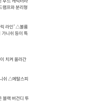
된 후드 캐릭터라
헤드램프와 분리형
릭 라인’ △볼륨
 가니쉬 등이 특
이 치켜 올라간
가니쉬 △메탈스피
은 블랙 버건디 투