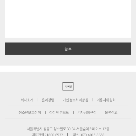
PC버전
회사소개
윤리강령
개인정보처리방침
이용자위원회
청소년보호정책
정정·반론보도
기사심의규정
불편신고
서울특별시 성동구 성수일로 39-34 서울숲더스페이스 12층
대표전화 : 1800-6522
팩스 : 070-4015-8658