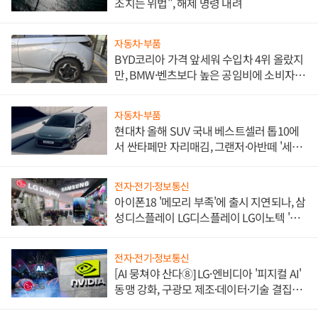
조치는 위법", 해제 명령 내려
자동차·부품
BYD코리아 가격 앞세워 수입차 4위 올랐지
만, BMW·벤츠보다 높은 공임비에 소비자
불만 폭발
자동차·부품
현대차 올해 SUV 국내 베스트셀러 톱10에
서 싼타페만 자리매김, 그랜저·아반떼 '세단
쌍끌이'로 내수 방어
전자·전기·정보통신
아이폰18 '메모리 부족'에 출시 지연되나, 삼
성디스플레이 LG디스플레이 LG이노텍 '탈
애플' 수익 다각화 속도
전자·전기·정보통신
[AI 뭉쳐야 산다⑧] LG·엔비디아 '피지컬 AI'
동맹 강화, 구광모 제조·데이터·기술 결집
해 종합 로보틱스 기업으로