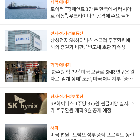
화학·에너지
로이터 "정제연료 3만 톤 한국에서 러시아
로 이동", 우크라이나의 공격에 수요 늘어
전자·전기·정보통신
삼성전자 SK하이닉스 소극적 주주환원에
해외 증권가 비판, "반도체 호황 지속성 의
문"
화학·에너지
'한수원 협력사' 미국 오클로 SMR 연구용 원
자로 '임계 상태' 도달, 미국 에너지부 "중요
한 이정표"
전자·전기·정보통신
SK하이닉스 1주당 375원 현금배당 실시, 추
가 주주환원 계획 9월 공개 예정
사회
미국 법원 "트럼프 정부 풍력 프로젝트 동결