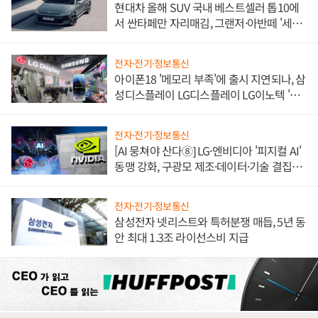
현대차 올해 SUV 국내 베스트셀러 톱10에
서 싼타페만 자리매김, 그랜저·아반떼 '세단
쌍끌이'로 내수 방어
전자·전기·정보통신
아이폰18 '메모리 부족'에 출시 지연되나, 삼
성디스플레이 LG디스플레이 LG이노텍 '탈
애플' 수익 다각화 속도
전자·전기·정보통신
[AI 뭉쳐야 산다⑧] LG·엔비디아 '피지컬 AI'
동맹 강화, 구광모 제조·데이터·기술 결집
해 종합 로보틱스 기업으로
전자·전기·정보통신
삼성전자 넷리스트와 특허분쟁 매듭, 5년 동
안 최대 1.3조 라이선스비 지급