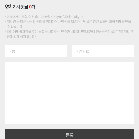
기사댓글
0
개
200자까지 쓰실 수 있습니다. (현재 0 byte / 최대 400byte)
저작권 등 다른 사람의 권리를 침해하거나 명예를 훼손하는 댓글은 관련 법률에 의해 제재를 받을
수 있습니다.
타인에게 불쾌감을 주는 욕설 등 비하하는 단어가 내용에 포함되거나 인신공격성 글은 관리자의 판
단에 의해 삭제 합니다.