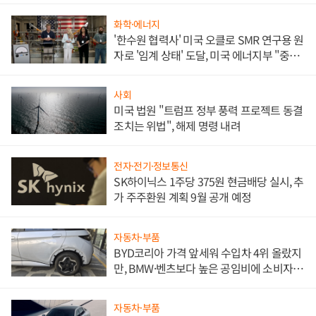
화학·에너지
'한수원 협력사' 미국 오클로 SMR 연구용 원
자로 '임계 상태' 도달, 미국 에너지부 "중요
한 이정표"
사회
미국 법원 "트럼프 정부 풍력 프로젝트 동결
조치는 위법", 해제 명령 내려
전자·전기·정보통신
SK하이닉스 1주당 375원 현금배당 실시, 추
가 주주환원 계획 9월 공개 예정
자동차·부품
BYD코리아 가격 앞세워 수입차 4위 올랐지
만, BMW·벤츠보다 높은 공임비에 소비자
불만 폭발
자동차·부품