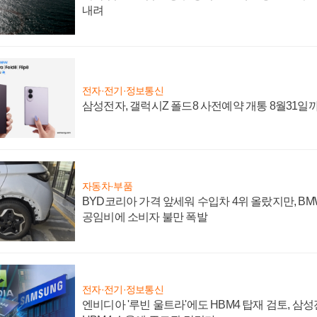
내려
전자·전기·정보통신
삼성전자, 갤럭시Z 폴드8 사전예약 개통 8월31일
자동차·부품
BYD코리아 가격 앞세워 수입차 4위 올랐지만, B
공임비에 소비자 불만 폭발
전자·전기·정보통신
엔비디아 '루빈 울트라'에도 HBM4 탑재 검토, 삼