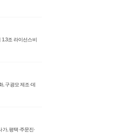
 1.3조 라이선스비
강화, 구광모 제조·데
가, 평택·주문진·