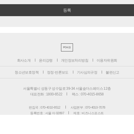
PC버전
회사소개
윤리강령
개인정보처리방침
이용자위원회
청소년보호정책
정정·반론보도
기사심의규정
불편신고
서울특별시 성동구 성수일로 39-34 서울숲더스페이스 12층
대표전화 : 1800-6522
팩스 : 070-4015-8658
편집국 : 070-4010-8512
사업본부 : 070-4010-7078
등록번호 : 서울 아 02897
제호 : 비즈니스포스트
등록일: 2013.11.13
발행·편집인 : 강석운
발행일자: 2013년 12월 2일
청소년보호책임자 : 강석운
ISSN : 2636-171X
Copyright ⓒ
B
USINESSPOST
. All rights reserved.