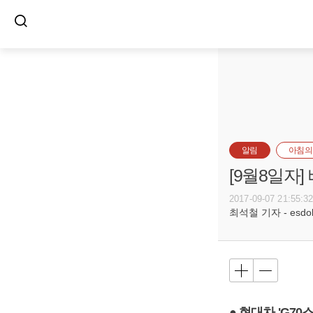
알림
아침의
[9월8일자
2017-09-07 21:55:3
최석철 기자 - esdols
● 현대차 'G70