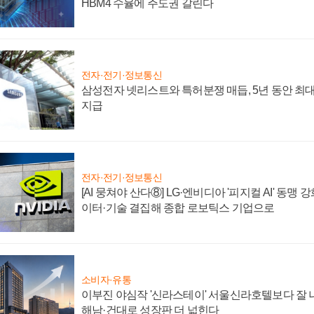
HBM4 수율에 주도권 갈린다
전자·전기·정보통신
삼성전자 넷리스트와 특허분쟁 매듭, 5년 동안 최대
지급
전자·전기·정보통신
[AI 뭉쳐야 산다⑧] LG·엔비디아 '피지컬 AI' 동맹 
이터·기술 결집해 종합 로보틱스 기업으로
소비자·유통
이부진 야심작 '신라스테이' 서울신라호텔보다 잘 나
해남·건대로 성장판 더 넓힌다