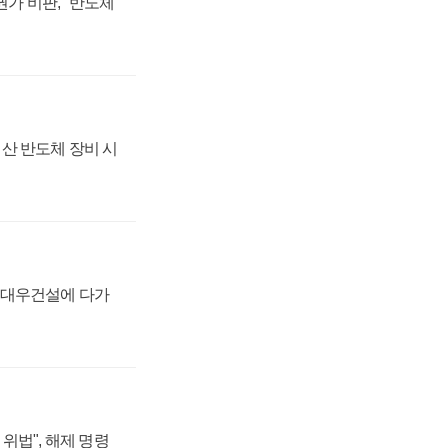
가 비판, "반도체
산 반도체 장비 시
·대우건설에 다가
위법", 해제 명령