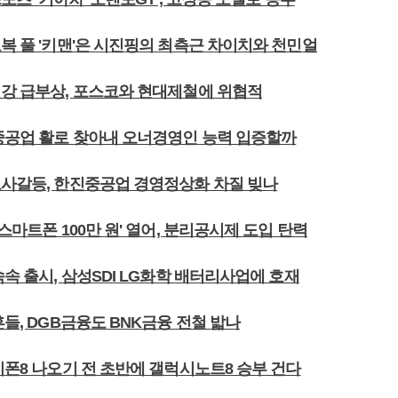
복 풀 '키맨'은 시진핑의 최측근 차이치와 천민얼
철강 급부상, 포스코와 현대제철에 위협적
산중공업 활로 찾아내 오너경영인 능력 입증할까
노사갈등, 한진중공업 경영정상화 차질 빚나
'스마트폰 100만 원' 열어, 분리공시제 도입 탄력
속속 출시, 삼성SDI LG화학 배터리사업에 호재
흔들, DGB금융도 BNK금융 전철 밟나
이폰8 나오기 전 초반에 갤럭시노트8 승부 건다