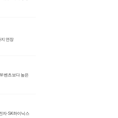
까지 연장
MW·벤츠보다 높은
성전자·SK하이닉스