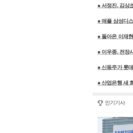
● 서정진, 김
● 애플 삼성디스
● 돌아온 이재현
● 이우종, 전장
● 신동주가 롯
● 산업은행 새 
인기기사