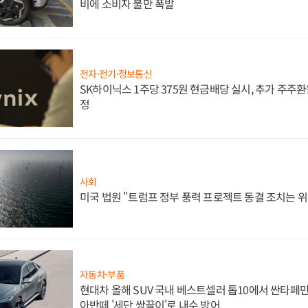
비에 소비자 불만 폭발
전자·전기·정보통신
SK하이닉스 1주당 375원 현금배당 실시, 추가 주주환
정
사회
미국 법원 "트럼프 정부 풍력 프로젝트 동결 조치는 위
자동차·부품
현대차 올해 SUV 국내 베스트셀러 톱10에서 싼타페만
아반떼 '세단 쌍끌이'로 내수 방어