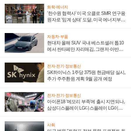
화학·에너지
'한수원 협력사' 미국 오클로 SMR 연구용
원자로 '임계 상태' 도달, 미국 에너지부
"중요한 이정표"
자동차·부품
현대차 올해 SUV 국내 베스트셀러 톱10
에서 싼타페만 자리매김, 그랜저·아반떼
'세단 쌍끌이'로 내수 방어
전자·전기·정보통신
SK하이닉스 1주당 375원 현금배당 실시,
추가 주주환원 계획 9월 공개 예정
전자·전기·정보통신
아이폰18 '메모리 부족'에 출시 지연되나,
삼성디스플레이 LG디스플레이 LG이노
텍 '탈애플' 수익 다각화 속도
사회