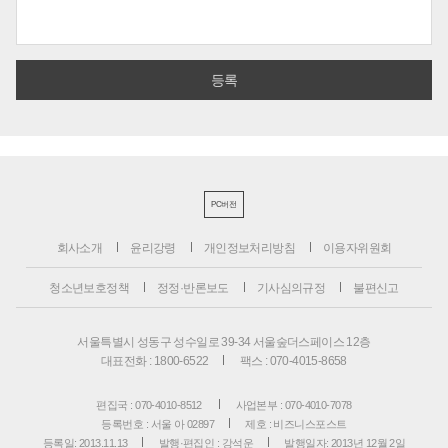
PC버전
회사소개
윤리강령
개인정보처리방침
이용자위원회
청소년보호정책
정정·반론보도
기사심의규정
불편신고
서울특별시 성동구 성수일로 39-34 서울숲더스페이스 12층
대표전화 : 1800-6522
팩스 : 070-4015-8658
편집국 : 070-4010-8512
사업본부 : 070-4010-7078
등록번호 : 서울 아 02897
제호 : 비즈니스포스트
등록일: 2013.11.13
발행·편집인 : 강석운
발행일자: 2013년 12월 2일