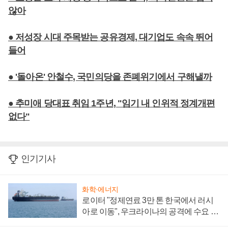
않아
● 저성장 시대 주목받는 공유경제, 대기업도 속속 뛰어
들어
● '돌아온' 안철수, 국민의당을 존폐위기에서 구해낼까
● 추미애 당대표 취임 1주년, "임기 내 인위적 정계개편
없다"
인기기사
화학·에너지
로이터 "정제연료 3만 톤 한국에서 러시
아로 이동", 우크라이나의 공격에 수요 늘
어