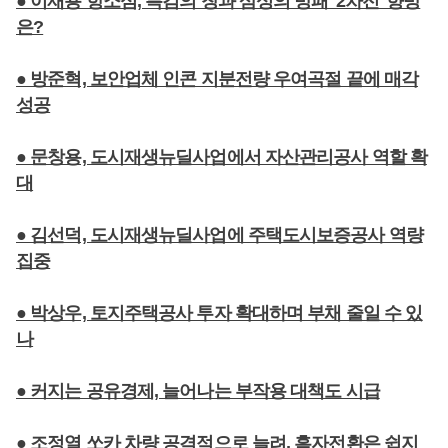
● 이재용 항소심, 특검의 창과 삼성의 방패 '2차전' 향방
은?
● 방준혁, 보안업체 인콘 지분전량 우여곡절 끝에 매각
성공
● 문창용, 도시재생뉴딜사업에서 자산관리공사 역할 확
대
● 김선덕, 도시재생뉴딜사업에 주택도시보증공사 역량
집중
● 박상우, 토지주택공사 투자 확대하며 부채 줄일 수 있
나
● 커지는 공유경제, 늘어나는 부작용 대책도 시급
● 조정열 쏘카 차량 공격적으로 늘려, 흑자전환은 쉽지