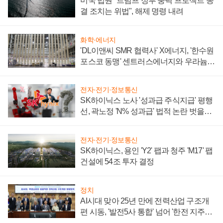
미국 법원 "트럼프 정부 풍력 프로젝트 동
결 조치는 위법", 해제 명령 내려
화학·에너지
'DL이앤씨 SMR 협력사' X에너지, '한수원
포스코 동맹' 센트러스에너지와 우라늄
계약 체결
전자·전기·정보통신
SK하이닉스 노사 '성과급 주식지급' 평행
선, 곽노정 'N% 성과급' 법적 논란 벗을지
주목
전자·전기·정보통신
SK하이닉스, 용인 'Y2' 팹과 청주 'M17' 팹
건설에 54조 투자 결정
정치
AI시대 맞아 25년 만에 전력산업 구조개
편 시동, '발전5사 통합' 넘어 '한전 지주사'
재편론도