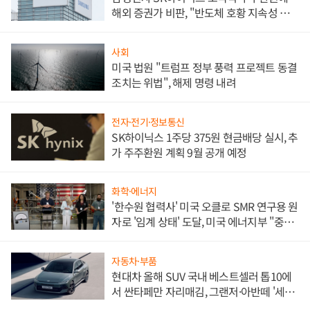
해외 증권가 비판, "반도체 호황 지속성 의
문"
사회
미국 법원 "트럼프 정부 풍력 프로젝트 동결
조치는 위법", 해제 명령 내려
전자·전기·정보통신
SK하이닉스 1주당 375원 현금배당 실시, 추
가 주주환원 계획 9월 공개 예정
화학·에너지
'한수원 협력사' 미국 오클로 SMR 연구용 원
자로 '임계 상태' 도달, 미국 에너지부 "중요
한 이정표"
자동차·부품
현대차 올해 SUV 국내 베스트셀러 톱10에
서 싼타페만 자리매김, 그랜저·아반떼 '세단
쌍끌이'로 내수 방어