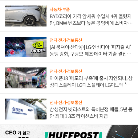
자동차·부품
BYD코리아 가격 앞세워 수입차 4위 올랐지
만, BMW·벤츠보다 높은 공임비에 소비자
불만 폭발
전자·전기·정보통신
[AI 뭉쳐야 산다⑧] LG·엔비디아 '피지컬 AI'
동맹 강화, 구광모 제조·데이터·기술 결집
해 종합 로보틱스 기업으로
전자·전기·정보통신
아이폰18 '메모리 부족'에 출시 지연되나, 삼
성디스플레이 LG디스플레이 LG이노텍 '탈
애플' 수익 다각화 속도
전자·전기·정보통신
삼성전자 넷리스트와 특허분쟁 매듭, 5년 동
안 최대 1.3조 라이선스비 지급