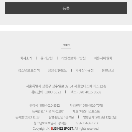
PC버전
회사소개
윤리강령
개인정보처리방침
이용자위원회
청소년보호정책
정정·반론보도
기사심의규정
불편신고
서울특별시 성동구 성수일로 39-34 서울숲더스페이스 12층
대표전화 : 1800-6522
팩스 : 070-4015-8658
편집국 : 070-4010-8512
사업본부 : 070-4010-7078
등록번호 : 서울 아 02897
제호 : 비즈니스포스트
등록일: 2013.11.13
발행·편집인 : 강석운
발행일자: 2013년 12월 2일
청소년보호책임자 : 강석운
ISSN : 2636-171X
Copyright ⓒ
B
USINESSPOST
. All rights reserved.