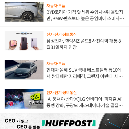
자동차·부품
BYD코리아 가격 앞세워 수입차 4위 올랐지
만, BMW·벤츠보다 높은 공임비에 소비자
불만 폭발
전자·전기·정보통신
삼성전자, 갤럭시Z 폴드8 사전예약 개통 8
월31일까지 연장
자동차·부품
현대차 올해 SUV 국내 베스트셀러 톱10에
서 싼타페만 자리매김, 그랜저·아반떼 '세단
쌍끌이'로 내수 방어
전자·전기·정보통신
[AI 뭉쳐야 산다⑧] LG·엔비디아 '피지컬 AI'
동맹 강화, 구광모 제조·데이터·기술 결집
해 종합 로보틱스 기업으로