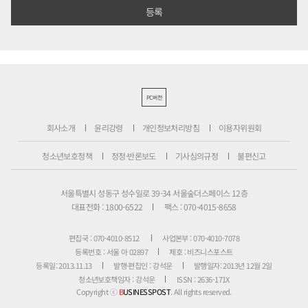
PC버전
회사소개
윤리강령
개인정보처리방침
이용자위원회
청소년보호정책
정정·반론보도
기사심의규정
불편신고
서울특별시 성동구 성수일로 39-34 서울숲더스페이스 12층
대표전화 : 1800-6522
팩스 : 070-4015-8658
편집국 : 070-4010-8512
사업본부 : 070-4010-7078
등록번호 : 서울 아 02897
제호 : 비즈니스포스트
등록일: 2013.11.13
발행·편집인 : 강석운
발행일자: 2013년 12월 2일
청소년보호책임자 : 강석운
ISSN : 2636-171X
Copyright ⓒ
B
USINESSPOST
. All rights reserved.