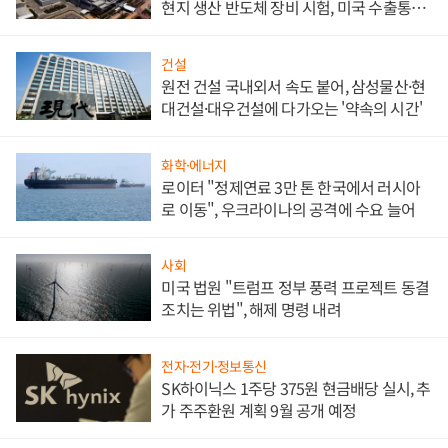
현지 생산 반도체 장비 시험, 미국 수출통제
대비"
건설
원전 건설 국내외서 속도 붙어, 삼성물산·현
대건설·대우건설에 다가오는 '약속의 시간'
화학·에너지
로이터 "정제연료 3만 톤 한국에서 러시아
로 이동", 우크라이나의 공격에 수요 늘어
사회
미국 법원 "트럼프 정부 풍력 프로젝트 동결
조치는 위법", 해제 명령 내려
전자·전기·정보통신
SK하이닉스 1주당 375원 현금배당 실시, 추
가 주주환원 계획 9월 공개 예정