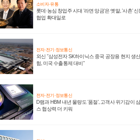
소비자·유통
롯데·농심 창업주 시대 '라면 앙금'은 옛말, '사촌'
협업 확대일로
전자·전기·정보통신
외신 "삼성전자 SK하이닉스 중국 공장용 현지 생산
험, 미국 수출통제 대비"
전자·전기·정보통신
D램과 HBM 내년 물량도 '품절', 고객사 위기감이
스 협상력 더 키워