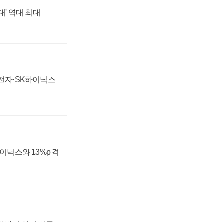
대' 역대 최대
성전자·SK하이닉스
하이닉스와 13%p 격