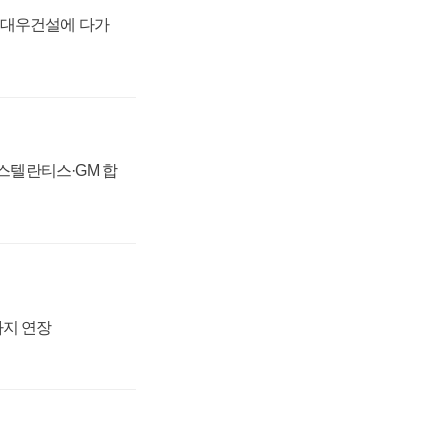
·대우건설에 다가
 스텔란티스·GM 합
까지 연장