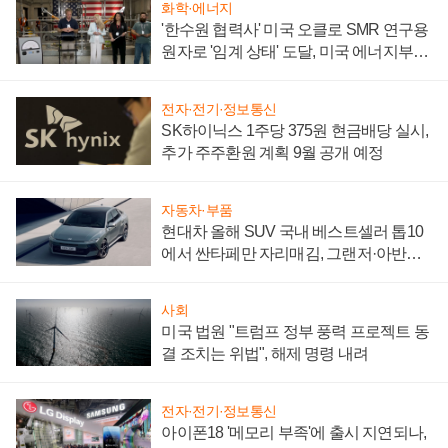
화학·에너지
'한수원 협력사' 미국 오클로 SMR 연구용
원자로 '임계 상태' 도달, 미국 에너지부
"중요한 이정표"
전자·전기·정보통신
SK하이닉스 1주당 375원 현금배당 실시,
추가 주주환원 계획 9월 공개 예정
자동차·부품
현대차 올해 SUV 국내 베스트셀러 톱10
에서 싼타페만 자리매김, 그랜저·아반떼
'세단 쌍끌이'로 내수 방어
사회
미국 법원 "트럼프 정부 풍력 프로젝트 동
결 조치는 위법", 해제 명령 내려
전자·전기·정보통신
아이폰18 '메모리 부족'에 출시 지연되나,