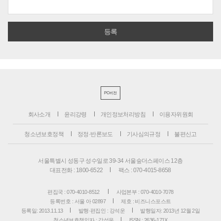
PC버전
회사소개
윤리강령
개인정보처리방침
이용자위원회
청소년보호정책
정정·반론보도
기사심의규정
불편신고
서울특별시 성동구 성수일로 39-34 서울숲더스페이스 12층
대표전화 : 1800-6522
팩스 : 070-4015-8658
편집국 : 070-4010-8512
사업본부 : 070-4010-7078
등록번호 : 서울 아 02897
제호 : 비즈니스포스트
등록일: 2013.11.13
발행·편집인 : 강석운
발행일자: 2013년 12월 2일
청소년보호책임자 : 강석운
ISSN : 2636-171X