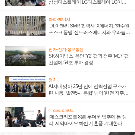
삼성디스플레이 LG디스플레이 LG이노
텍 '탈애플' 수익 다각화 속도
화학·에너지
'DL이앤씨 SMR 협력사' X에너지, '한수원
포스코 동맹' 센트러스에너지와 우라늄
계약 체결
전자·전기·정보통신
SK하이닉스, 용인 'Y2' 팹과 청주 'M17' 팹
건설에 54조 투자 결정
정치
AI시대 맞아 25년 만에 전력산업 구조개
편 시동, '발전5사 통합' 넘어 '한전 지주사'
재편론도
데스크 리포트
[데스크리포트 8월] 무더운 입추에 든 생
각, 제약바이오 하반기 훈풍 기대한다