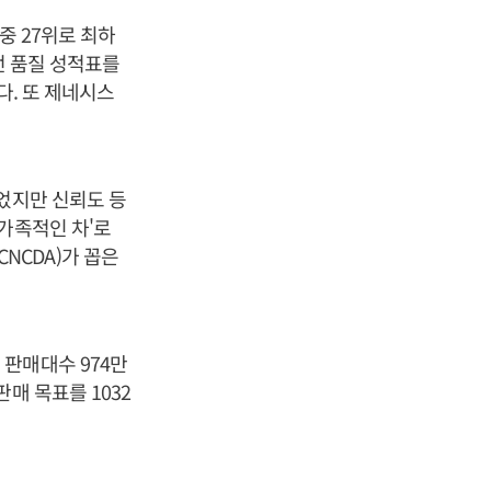
중 27위로 최하
이런 품질 성적표를
다. 또 제네시스
었지만 신뢰도 등
가족적인 차'로
NCDA)가 꼽은
판매대수 974만
매 목표를 1032