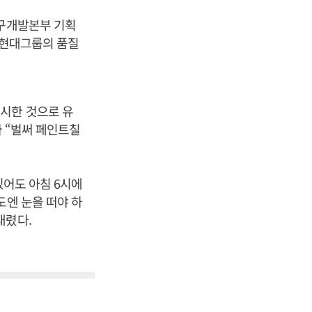
연구개발본부 기획
 현대그룹의 품질
시한 것으로 유
다 “벌써 페인트칠
있어도 아침 6시에
도엔 눈을 떠야 하
내렸다.