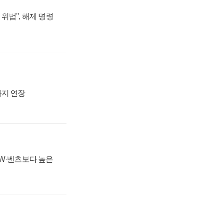
위법", 해제 명령
까지 연장
MW·벤츠보다 높은