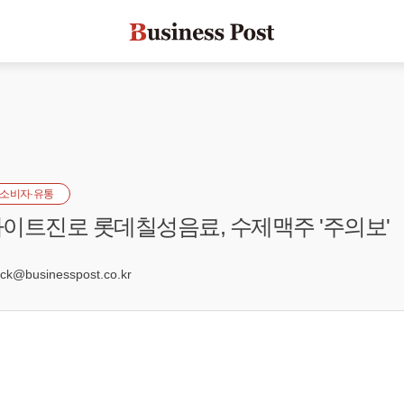
소비자·유통
이트진로 롯데칠성음료, 수제맥주 '주의보'
7
k@businesspost.co.kr