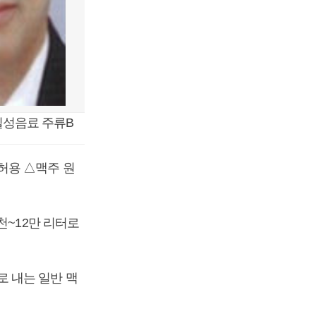
칠성음료 주류B
허용 △맥주 원
천~12만 리터로
 내는 일반 맥