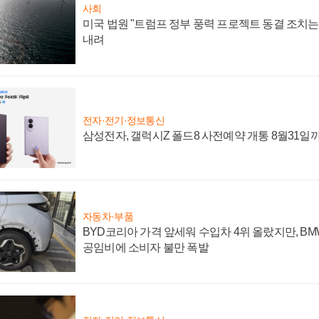
사회
미국 법원 "트럼프 정부 풍력 프로젝트 동결 조치는 
내려
전자·전기·정보통신
삼성전자, 갤럭시Z 폴드8 사전예약 개통 8월31일
자동차·부품
BYD코리아 가격 앞세워 수입차 4위 올랐지만, B
공임비에 소비자 불만 폭발