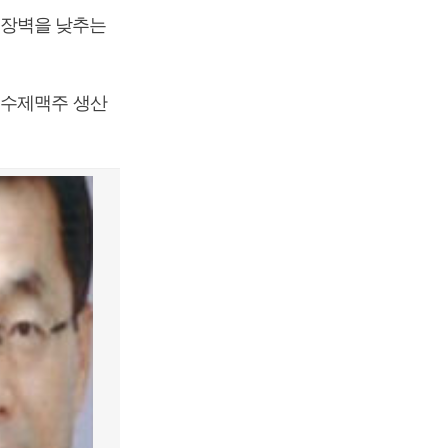
입장벽을 낮추는
 수제맥주 생산