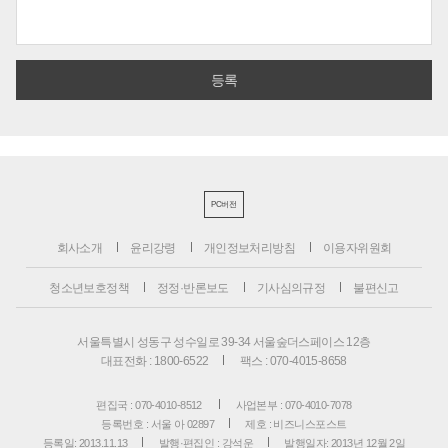
PC버전
회사소개
윤리강령
개인정보처리방침
이용자위원회
청소년보호정책
정정·반론보도
기사심의규정
불편신고
서울특별시 성동구 성수일로 39-34 서울숲더스페이스 12층
대표전화 : 1800-6522
팩스 : 070-4015-8658
편집국 : 070-4010-8512
사업본부 : 070-4010-7078
등록번호 : 서울 아 02897
제호 : 비즈니스포스트
등록일: 2013.11.13
발행·편집인 : 강석운
발행일자: 2013년 12월 2일