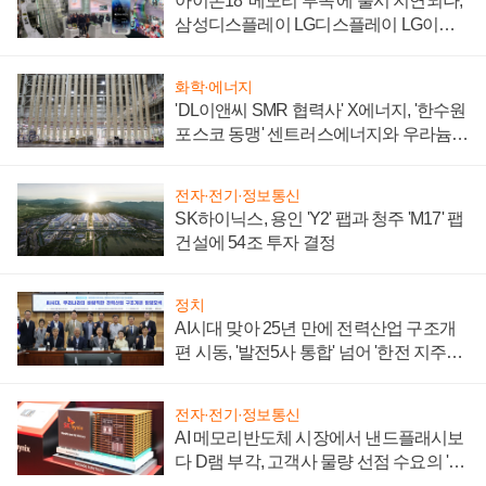
아이폰18 '메모리 부족'에 출시 지연되나,
삼성디스플레이 LG디스플레이 LG이노
텍 '탈애플' 수익 다각화 속도
화학·에너지
'DL이앤씨 SMR 협력사' X에너지, '한수원
포스코 동맹' 센트러스에너지와 우라늄
계약 체결
전자·전기·정보통신
SK하이닉스, 용인 'Y2' 팹과 청주 'M17' 팹
건설에 54조 투자 결정
정치
AI시대 맞아 25년 만에 전력산업 구조개
편 시동, '발전5사 통합' 넘어 '한전 지주사'
재편론도
전자·전기·정보통신
AI 메모리반도체 시장에서 낸드플래시보
다 D램 부각, 고객사 물량 선점 수요의 '우
선순위'