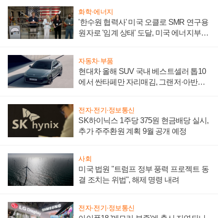
화학·에너지
'한수원 협력사' 미국 오클로 SMR 연구용
원자로 '임계 상태' 도달, 미국 에너지부
"중요한 이정표"
자동차·부품
현대차 올해 SUV 국내 베스트셀러 톱10
에서 싼타페만 자리매김, 그랜저·아반떼
'세단 쌍끌이'로 내수 방어
전자·전기·정보통신
SK하이닉스 1주당 375원 현금배당 실시,
추가 주주환원 계획 9월 공개 예정
사회
미국 법원 "트럼프 정부 풍력 프로젝트 동
결 조치는 위법", 해제 명령 내려
전자·전기·정보통신