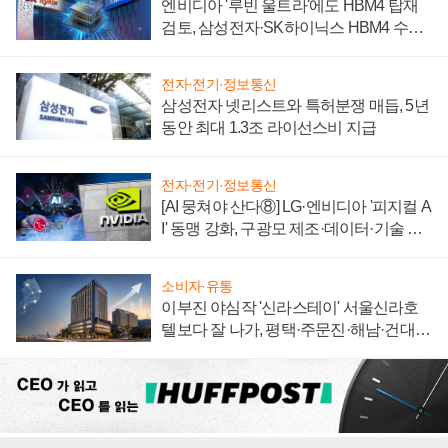
엔비디아 '루빈 울트라'에도 HBM4 탑재
검토, 삼성전자·SK하이닉스 HBM4 수율
에 주도권 갈린다
전자·전기·정보통신
삼성전자 넷리스트와 특허분쟁 매듭, 5년
동안 최대 1.3조 라이선스비 지급
전자·전기·정보통신
[AI 뭉쳐야 산다⑧] LG·엔비디아 '피지컬 A
I' 동맹 강화, 구광모 제조·데이터·기술 결
집해 종합 로보틱스 기업으로
소비자·유통
이부진 야심작 '신라스테이' 서울신라호
텔보다 잘 나가, 평택·주문진·해남·건대로
성장판 더 넓힌다