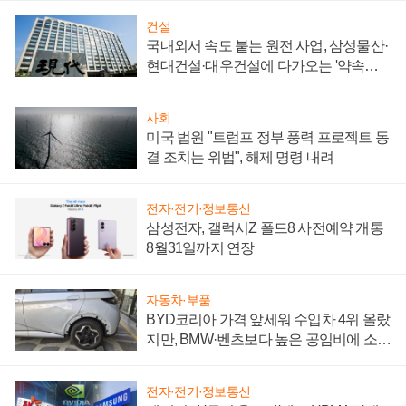
건설
국내외서 속도 붙는 원전 사업, 삼성물산·
현대건설·대우건설에 다가오는 '약속의
시간'
사회
미국 법원 "트럼프 정부 풍력 프로젝트 동
결 조치는 위법", 해제 명령 내려
전자·전기·정보통신
삼성전자, 갤럭시Z 폴드8 사전예약 개통
8월31일까지 연장
자동차·부품
BYD코리아 가격 앞세워 수입차 4위 올랐
지만, BMW·벤츠보다 높은 공임비에 소비
자 불만 폭발
전자·전기·정보통신