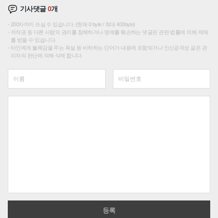
기사댓글
0
개
200자까지 쓰실 수 있습니다. (현재 0 byte / 최대 400byte)
저작권 등 다른 사람의 권리를 침해하거나 명예를 훼손하는 댓글은 관련 법률에 의해 제재
를 받을 수 있습니다.
타인에게 불쾌감을 주는 욕설 등 비하하는 단어가 내용에 포함되거나 인신공격성 글은 관
리자의 판단에 의해 삭제 합니다.