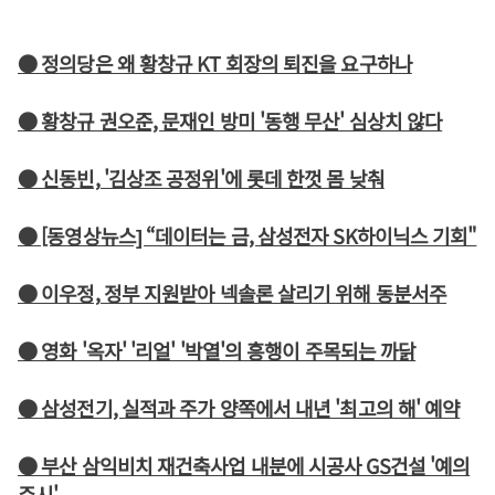
● 정의당은 왜 황창규 KT 회장의 퇴진을 요구하나
● 황창규 권오준, 문재인 방미 '동행 무산' 심상치 않다
● 신동빈, '김상조 공정위'에 롯데 한껏 몸 낮춰
● [동영상뉴스] “데이터는 금, 삼성전자 SK하이닉스 기회"
● 이우정, 정부 지원받아 넥솔론 살리기 위해 동분서주
● 영화 '옥자' '리얼' '박열'의 흥행이 주목되는 까닭
● 삼성전기, 실적과 주가 양쪽에서 내년 '최고의 해' 예약
● 부산 삼익비치 재건축사업 내분에 시공사 GS건설 '예의
주시'