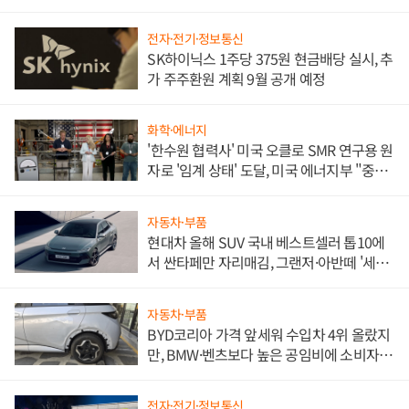
전자·전기·정보통신
SK하이닉스 1주당 375원 현금배당 실시, 추
가 주주환원 계획 9월 공개 예정
화학·에너지
'한수원 협력사' 미국 오클로 SMR 연구용 원
자로 '임계 상태' 도달, 미국 에너지부 "중요
한 이정표"
자동차·부품
현대차 올해 SUV 국내 베스트셀러 톱10에
서 싼타페만 자리매김, 그랜저·아반떼 '세단
쌍끌이'로 내수 방어
자동차·부품
BYD코리아 가격 앞세워 수입차 4위 올랐지
만, BMW·벤츠보다 높은 공임비에 소비자
불만 폭발
전자·전기·정보통신