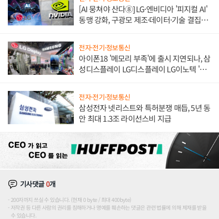
[AI 뭉쳐야 산다⑧] LG·엔비디아 '피지컬 AI'
동맹 강화, 구광모 제조·데이터·기술 결집
해 종합 로보틱스 기업으로
전자·전기·정보통신
아이폰18 '메모리 부족'에 출시 지연되나, 삼
성디스플레이 LG디스플레이 LG이노텍 '탈
애플' 수익 다각화 속도
전자·전기·정보통신
삼성전자 넷리스트와 특허분쟁 매듭, 5년 동
안 최대 1.3조 라이선스비 지급
기사댓글
0
개
200자까지 쓰실 수 있습니다. (현재 0 byte / 최대 400byte)
저작권 등 다른 사람의 권리를 침해하거나 명예를 훼손하는 댓글은 관련 법률에 의해 제재를 받을
수 있습니다.