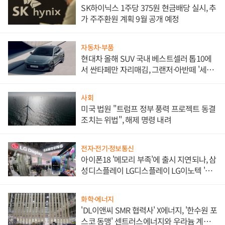
SK하이닉스 1주당 375원 현금배당 실시, 추
가 주주환원 계획 9월 공개 예정
자동차·부품
현대차 올해 SUV 국내 베스트셀러 톱10에
서 싼타페만 자리매김, 그랜저·아반떼 '세단
쌍끌이'로 내수 방어
사회
미국 법원 "트럼프 정부 풍력 프로젝트 동결
조치는 위법", 해제 명령 내려
전자·전기·정보통신
아이폰18 '메모리 부족'에 출시 지연되나, 삼
성디스플레이 LG디스플레이 LG이노텍 '탈
애플' 수익 다각화 속도
화학·에너지
'DL이앤씨 SMR 협력사' X에너지, '한수원 포
스코 동맹' 센트러스에너지와 우라늄 계약