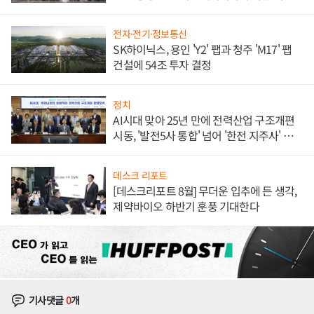
체결
전자·전기·정보통신
SK하이닉스, 용인 'Y2' 팹과 청주 'M17' 팹
건설에 54조 투자 결정
정치
AI시대 맞아 25년 만에 전력산업 구조개편
시동, '발전5사 통합' 넘어 '한전 지주사' 재편
론도
데스크 리포트
[데스크리포트 8월] 무더운 입추에 든 생각,
제약바이오 하반기 훈풍 기대한다
기사댓글
0
개