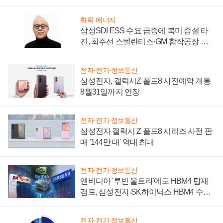
시간'
화학·에너지
삼성SDI ESS 수요 급증에 북미 증설 타
진, 최주선 스텔란티스·GM 합작공장 건
설 재추진하나
전자·전기·정보통신
삼성전자, 갤럭시Z 폴드8 사전예약 개통
8월31일까지 연장
전자·전기·정보통신
삼성전자 갤럭시 Z 폴드8 시리즈 사전 판
매 '144만 대' 역대 최대
전자·전기·정보통신
엔비디아 '루빈 울트라'에도 HBM4 탑재
검토, 삼성전자·SK하이닉스 HBM4 수율
에 주도권 갈린다
전자·전기·정보통신