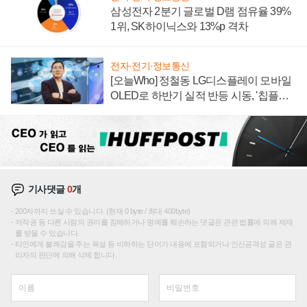
삼성전자 2분기 글로벌 D램 점유율 39%
1위, SK하이닉스와 13%p 격차
전자·전기·정보통신
[오늘Who] 정철동 LG디스플레이 모바일
OLED로 하반기 실적 반등 시동, '칩플레
이션'에 가격 인하 압박은 부담
기사댓글
0
개
200자까지 쓰실 수 있습니다. (현재 0 byte / 최대 400byte)
저작권 등 다른 사람의 권리를 침해하거나 명예를 훼손하는 댓글은 관련 법률에 의해 제재
를 받을 수 있습니다.
타인에게 불쾌감을 주는 욕설 등 비하하는 단어가 내용에 포함되거나 인신공격성 글은 관
리자의 판단에 의해 삭제 합니다.