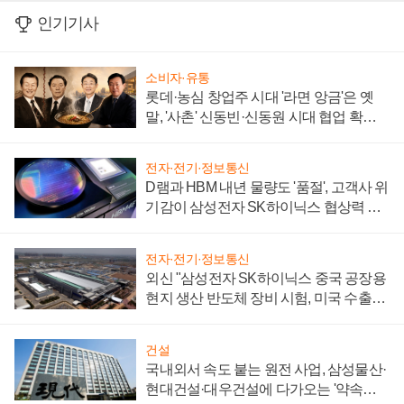
인기기사
소비자·유통
롯데·농심 창업주 시대 '라면 앙금'은 옛
말, '사촌' 신동빈·신동원 시대 협업 확대
일로
전자·전기·정보통신
D램과 HBM 내년 물량도 '품절', 고객사 위
기감이 삼성전자 SK하이닉스 협상력 더
키워
전자·전기·정보통신
외신 "삼성전자 SK하이닉스 중국 공장용
현지 생산 반도체 장비 시험, 미국 수출통
제 대비"
건설
국내외서 속도 붙는 원전 사업, 삼성물산·
현대건설·대우건설에 다가오는 '약속의