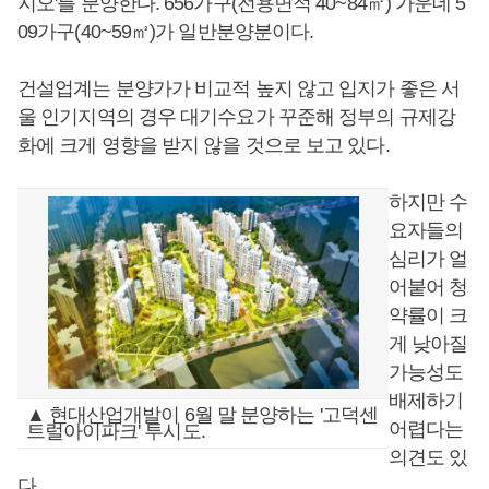
지오'를 분양한다. 656가구(전용면적 40~84㎡) 가운데 5
09가구(40~59㎡)가 일반분양분이다.
건설업계는 분양가가 비교적 높지 않고 입지가 좋은 서
울 인기지역의 경우 대기수요가 꾸준해 정부의 규제강
화에 크게 영향을 받지 않을 것으로 보고 있다.
하지만 수
요자들의
심리가 얼
어붙어 청
약률이 크
게 낮아질
가능성도
배제하기
▲ 현대산업개발이 6월 말 분양하는 '고덕센
어렵다는
트럴아이파크' 투시도.
의견도 있
다.