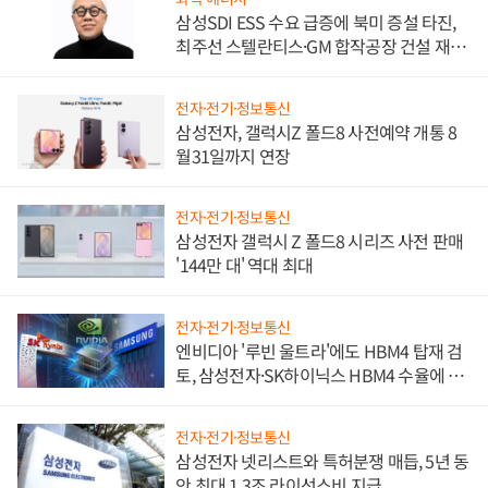
삼성SDI ESS 수요 급증에 북미 증설 타진,
최주선 스텔란티스·GM 합작공장 건설 재추
진하나
전자·전기·정보통신
삼성전자, 갤럭시Z 폴드8 사전예약 개통 8
월31일까지 연장
전자·전기·정보통신
삼성전자 갤럭시 Z 폴드8 시리즈 사전 판매
'144만 대' 역대 최대
전자·전기·정보통신
엔비디아 '루빈 울트라'에도 HBM4 탑재 검
토, 삼성전자·SK하이닉스 HBM4 수율에 주
도권 갈린다
전자·전기·정보통신
삼성전자 넷리스트와 특허분쟁 매듭, 5년 동
안 최대 1.3조 라이선스비 지급