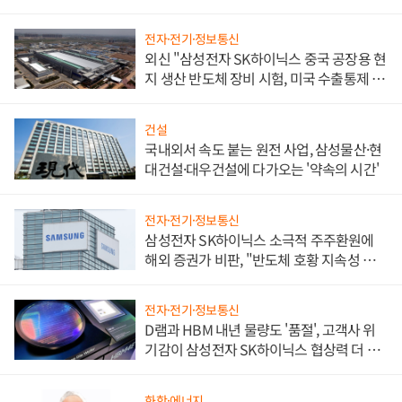
전자·전기·정보통신
외신 "삼성전자 SK하이닉스 중국 공장용 현
지 생산 반도체 장비 시험, 미국 수출통제 대
비"
건설
국내외서 속도 붙는 원전 사업, 삼성물산·현
대건설·대우건설에 다가오는 '약속의 시간'
전자·전기·정보통신
삼성전자 SK하이닉스 소극적 주주환원에
해외 증권가 비판, "반도체 호황 지속성 의
문"
전자·전기·정보통신
D램과 HBM 내년 물량도 '품절', 고객사 위
기감이 삼성전자 SK하이닉스 협상력 더 키
워
화학·에너지