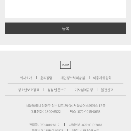
PC버전
회사소개
윤리강령
개인정보처리방침
이용자위원회
청소년보호정책
정정·반론보도
기사심의규정
불편신고
서울특별시 성동구 성수일로 39-34 서울숲더스페이스 12층
대표전화 : 1800-6522
팩스 : 070-4015-8658
편집국 : 070-4010-8512
사업본부 : 070-4010-7078
등록번호 : 서울 아 02897
제호 : 비즈니스포스트