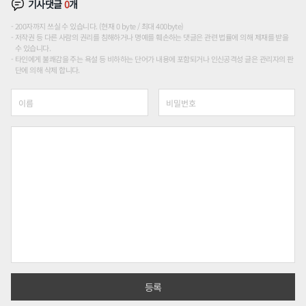
기사댓글
0
개
200자까지 쓰실 수 있습니다. (현재 0 byte / 최대 400byte)
저작권 등 다른 사람의 권리를 침해하거나 명예를 훼손하는 댓글은 관련 법률에 의해 제재를 받을
수 있습니다.
타인에게 불쾌감을 주는 욕설 등 비하하는 단어가 내용에 포함되거나 인신공격성 글은 관리자의 판
단에 의해 삭제 합니다.