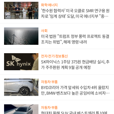
화학·에너지
'한수원 협력사' 미국 오클로 SMR 연구용 원
자로 '임계 상태' 도달, 미국 에너지부 "중요
한 이정표"
사회
미국 법원 "트럼프 정부 풍력 프로젝트 동결
조치는 위법", 해제 명령 내려
전자·전기·정보통신
SK하이닉스 1주당 375원 현금배당 실시, 추
가 주주환원 계획 9월 공개 예정
자동차·부품
BYD코리아 가격 앞세워 수입차 4위 올랐지
만, BMW·벤츠보다 높은 공임비에 소비자
불만 폭발
자동차·부품
현대차 올해 SUV 국내 베스트셀러 톱10에