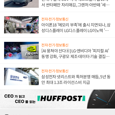
서 싼타페만 자리매김, 그랜저·아반떼 '세단
쌍끌이'로 내수 방어
전자·전기·정보통신
아이폰18 '메모리 부족'에 출시 지연되나, 삼
성디스플레이 LG디스플레이 LG이노텍 '탈
애플' 수익 다각화 속도
전자·전기·정보통신
[AI 뭉쳐야 산다⑧] LG·엔비디아 '피지컬 AI'
동맹 강화, 구광모 제조·데이터·기술 결집
해 종합 로보틱스 기업으로
전자·전기·정보통신
삼성전자 넷리스트와 특허분쟁 매듭, 5년 동
안 최대 1.3조 라이선스비 지급