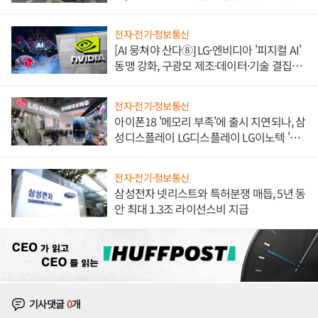
불만 폭발
전자·전기·정보통신
[AI 뭉쳐야 산다⑧] LG·엔비디아 '피지컬 AI'
동맹 강화, 구광모 제조·데이터·기술 결집
해 종합 로보틱스 기업으로
전자·전기·정보통신
아이폰18 '메모리 부족'에 출시 지연되나, 삼
성디스플레이 LG디스플레이 LG이노텍 '탈
애플' 수익 다각화 속도
전자·전기·정보통신
삼성전자 넷리스트와 특허분쟁 매듭, 5년 동
안 최대 1.3조 라이선스비 지급
기사댓글
0
개