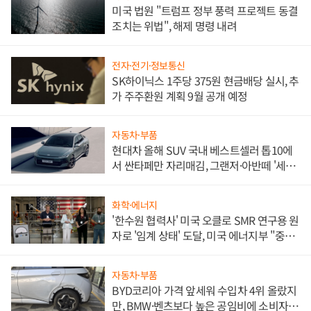
미국 법원 "트럼프 정부 풍력 프로젝트 동결
조치는 위법", 해제 명령 내려
전자·전기·정보통신
SK하이닉스 1주당 375원 현금배당 실시, 추
가 주주환원 계획 9월 공개 예정
자동차·부품
현대차 올해 SUV 국내 베스트셀러 톱10에
서 싼타페만 자리매김, 그랜저·아반떼 '세단
쌍끌이'로 내수 방어
화학·에너지
'한수원 협력사' 미국 오클로 SMR 연구용 원
자로 '임계 상태' 도달, 미국 에너지부 "중요
한 이정표"
자동차·부품
BYD코리아 가격 앞세워 수입차 4위 올랐지
만, BMW·벤츠보다 높은 공임비에 소비자