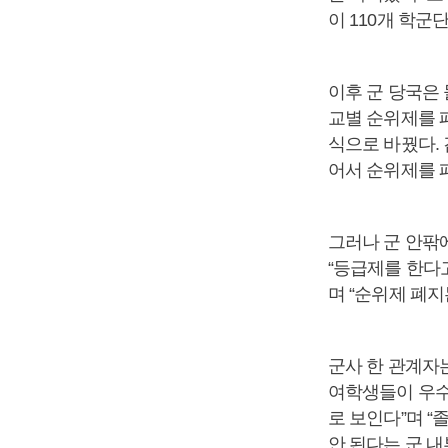
이 110개 학군단
이후 군 당국은
교별 순위제를 폐
식으로 바꿨다.
어서 순위제를 
그러나 군 안팎에
“등급제를 한다
며 “순위제 폐지
군사 한 관계자
여학생들이 우수
로 보인다”며 “
안 된다는 군 