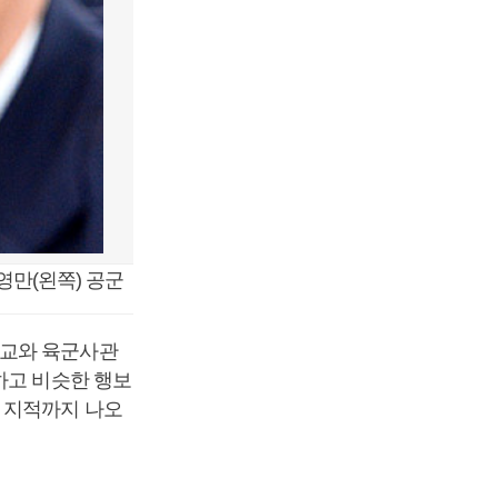
영만(왼쪽) 공군
학교와 육군사관
하고 비슷한 행보
 지적까지 나오