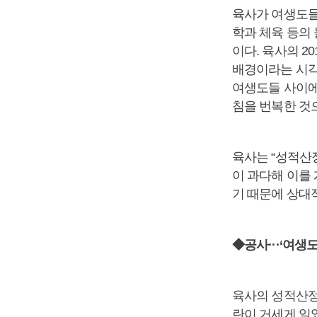
육사가 여생도들
학과 체육 등의
이다. 육사의 2
배경이라는 시각
여생도들 사이에
침을 번복한 것
육사는 “성적산
이 과다해 이를
기 때문에 상대
◆공사···‘여생
육사의 성적산정
란이 거세게 일