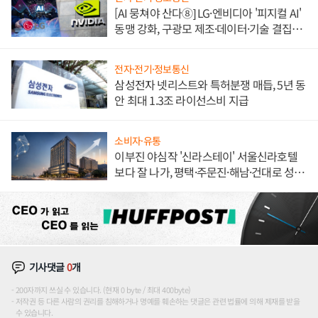
[AI 뭉쳐야 산다⑧] LG·엔비디아 '피지컬 AI'
동맹 강화, 구광모 제조·데이터·기술 결집
해 종합 로보틱스 기업으로
전자·전기·정보통신
삼성전자 넷리스트와 특허분쟁 매듭, 5년 동
안 최대 1.3조 라이선스비 지급
소비자·유통
이부진 야심작 '신라스테이' 서울신라호텔
보다 잘 나가, 평택·주문진·해남·건대로 성
장판 더 넓힌다
기사댓글
0
개
200자까지 쓰실 수 있습니다. (현재 0 byte / 최대 400byte)
저작권 등 다른 사람의 권리를 침해하거나 명예를 훼손하는 댓글은 관련 법률에 의해 제재를 받을
수 있습니다.