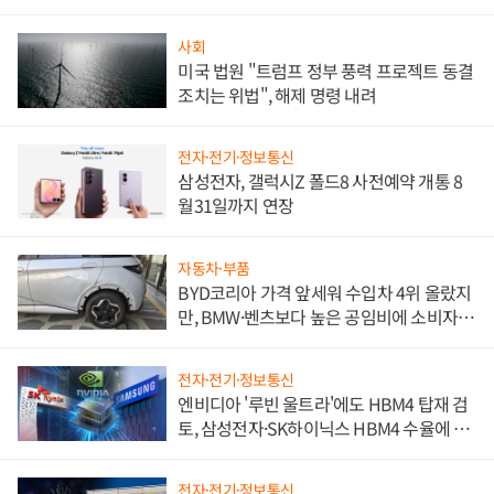
사회
미국 법원 "트럼프 정부 풍력 프로젝트 동결
조치는 위법", 해제 명령 내려
전자·전기·정보통신
삼성전자, 갤럭시Z 폴드8 사전예약 개통 8
월31일까지 연장
자동차·부품
BYD코리아 가격 앞세워 수입차 4위 올랐지
만, BMW·벤츠보다 높은 공임비에 소비자
불만 폭발
전자·전기·정보통신
엔비디아 '루빈 울트라'에도 HBM4 탑재 검
토, 삼성전자·SK하이닉스 HBM4 수율에 주
도권 갈린다
전자·전기·정보통신