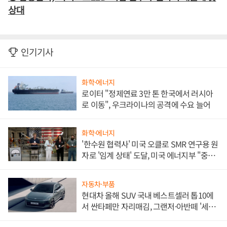
상대
인기기사
화학·에너지
로이터 "정제연료 3만 톤 한국에서 러시아
로 이동", 우크라이나의 공격에 수요 늘어
화학·에너지
'한수원 협력사' 미국 오클로 SMR 연구용 원
자로 '임계 상태' 도달, 미국 에너지부 "중요
한 이정표"
자동차·부품
현대차 올해 SUV 국내 베스트셀러 톱10에
서 싼타페만 자리매김, 그랜저·아반떼 '세단
쌍끌이'로 내수 방어