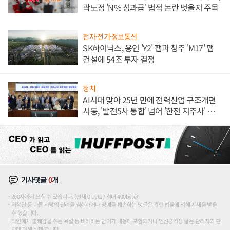
곽노정 'N% 성과급' 법적 논란 벗을지 주목
전자·전기·정보통신
SK하이닉스, 용인 'Y2' 팹과 청주 'M17' 팹
건설에 54조 투자 결정
정치
AI시대 맞아 25년 만에 전력산업 구조개편
시동, '발전5사 통합' 넘어 '한전 지주사' 재편
론도
기사댓글
0
개
200자까지 쓰실 수 있습니다. (현재 0 byte / 최대 400byte)
저작권 등 다른 사람의 권리를 침해하거나 명예를 훼손하는 댓글은 관련 법률에 의해 제재를 받을
수 있습니다.
타인에게 불쾌감을 주는 욕설 등 비하하는 단어가 내용에 포함되거나 인신공격성 글은 관리자의 판
단에 의해 삭제 합니다.