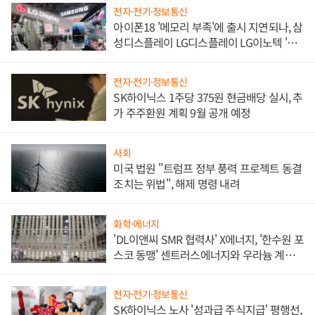
전자·전기·정보통신
아이폰18 '메모리 부족'에 출시 지연되나, 삼
성디스플레이 LG디스플레이 LG이노텍 '탈
애플' 수익 다각화 속도
전자·전기·정보통신
SK하이닉스 1주당 375원 현금배당 실시, 추
가 주주환원 계획 9월 공개 예정
사회
미국 법원 "트럼프 정부 풍력 프로젝트 동결
조치는 위법", 해제 명령 내려
화학·에너지
'DL이앤씨 SMR 협력사' X에너지, '한수원 포
스코 동맹' 센트러스에너지와 우라늄 계약
체결
전자·전기·정보통신
SK하이닉스 노사 '성과급 주식지급' 평행선,